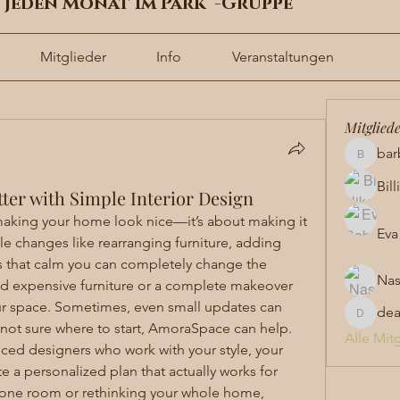
t jeden Monat im Park“-Gruppe
Mitglieder
Info
Veranstaltungen
Mitglied
bar
barbara
Bil
ter with Simple Interior Design
 making your home look nice—it’s about making it 
Eva
ple changes like rearranging furniture, adding 
rs that calm you can completely change the 
Nas
 expensive furniture or a complete makeover 
ur space. Sometimes, even small updates can 
de
dea
 not sure where to start, AmoraSpace can help. 
Alle Mit
ed designers who work with your style, your 
 a personalized plan that actually works for 
 one room or rethinking your whole home, 