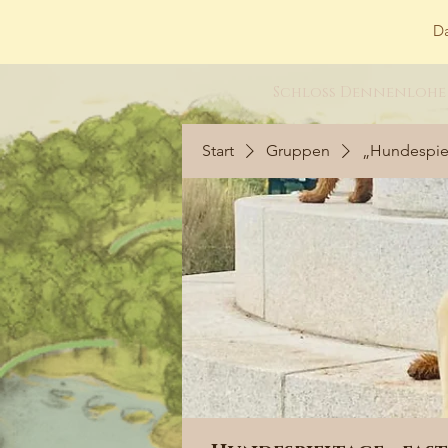
Da
Schloss Dennenlohe
Start
Gruppen
„Hundespiel