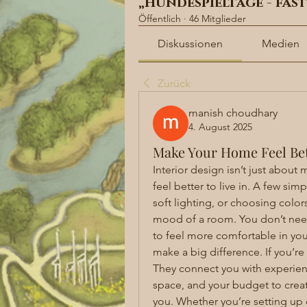
„Hundespieltage - fas
Öffentlich
·
46 Mitglieder
Diskussionen
Medien
Zurück
manish choudhary
4. August 2025
Make Your Home Feel Bet
Interior design isn’t just about
feel better to live in. A few sim
soft lighting, or choosing colo
mood of a room. You don’t need
to feel more comfortable in yo
make a big difference. If you’re
They connect you with experienc
space, and your budget to create
you. Whether you’re setting up