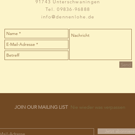
91743 Unterschwaningen
Tel. 09836-96888
info@dennenlohe.de
Send
JOIN OUR MAILING LIST
Nie wieder was verpassen
Jetzt abonnier