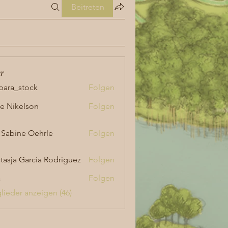
Beitreten
er
bara_stock
Folgen
_stock
lie Nikelson
Folgen
 Sabine Oehrle
Folgen
tasja García Rodríguez
Folgen
a
Folgen
glieder anzeigen (46)