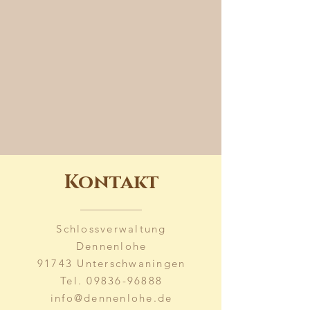
Kontakt
Schlossverwaltung
Dennenlohe
91743 Unterschwaningen
Tel.
09836-96888
info@dennenlohe.de