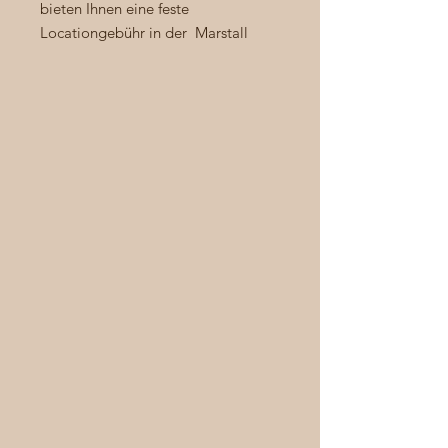
bieten Ihnen eine feste
Locationgebühr in der Marstall
Eventfläche für 2.500 Euro für bis zu
110 Personen und 12 Stunden inkl.
Stühlen und Tischen, ohne Deko,
Caterer, Servicepersonal oder
Getränken. Buchen Sie jetzt Ihren
Wunschtermin, der hoffentlich noch
frei ist... alles Weitere besprechen
wir persönlich!