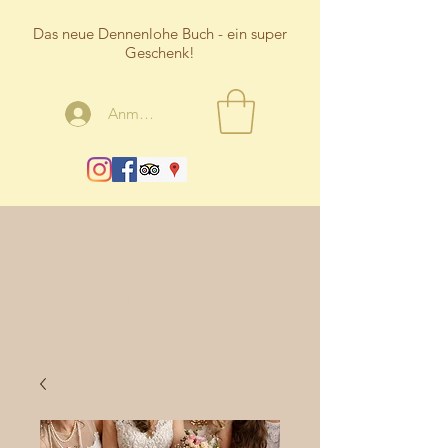
Das neue Dennenlohe Buch - ein super
Geschenk!
Anmelden
Schloss Dennenlohe