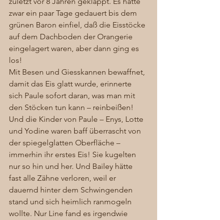
zuletzt vor 8 Jahren geklappt. Es hatte 
zwar ein paar Tage gedauert bis dem 
grünen Baron einfiel, daß die Eisstöcke 
auf dem Dachboden der Orangerie 
eingelagert waren, aber dann ging es 
los! 
Mit Besen und Giesskannen bewaffnet, 
damit das Eis glatt wurde, erinnerte 
sich Paule sofort daran, was man mit 
den Stöcken tun kann – reinbeißen! 
Und die Kinder von Paule – Enys, Lotte 
und Yodine waren baff überrascht von 
der spiegelglatten Oberfläche – 
immerhin ihr erstes Eis! Sie kugelten 
nur so hin und her. Und Bailey hätte 
fast alle Zähne verloren, weil er 
dauernd hinter dem Schwingenden 
stand und sich heimlich ranmogeln 
wollte. Nur Line fand es irgendwie 