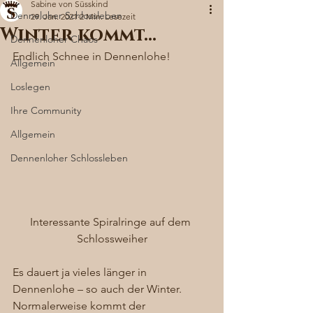
Sabine von Süsskind
Denneloher Schlossleben
29. Jan. 2021
2 Min. Lesezeit
Winter kommt…
Dennenloher Chaos
Endlich Schnee in Dennenlohe! 
Allgemein
Loslegen
Ihre Community
Allgemein
Dennenloher Schlossleben
Interessante Spiralringe auf dem 
Schlossweiher
Es dauert ja vieles länger in 
Dennenlohe – so auch der Winter. 
Normalerweise kommt der 