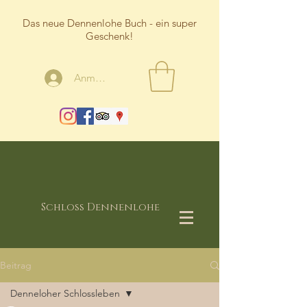
Das neue Dennenlohe Buch - ein super
Geschenk!
Anmelden
Schloss Dennenlohe
Beitrag
Denneloher Schlossleben