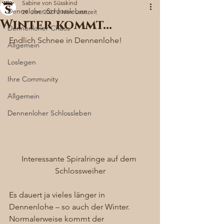
Sabine von Süsskind
Denneloher Schlossleben
29. Jan. 2021
2 Min. Lesezeit
Winter kommt…
Dennenloher Chaos
Endlich Schnee in Dennenlohe! 
Allgemein
Loslegen
Ihre Community
Allgemein
Dennenloher Schlossleben
Interessante Spiralringe auf dem 
Schlossweiher
Es dauert ja vieles länger in 
Dennenlohe – so auch der Winter. 
Normalerweise kommt der 