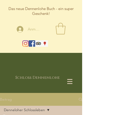
Das neue Dennenlohe Buch - ein super
Geschenk!
Anmelden
Schloss Dennenlohe
Beitrag
Denneloher Schlossleben