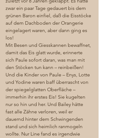
zuletzt vor 8 Jahren geklappt. Es hatte 
zwar ein paar Tage gedauert bis dem 
grünen Baron einfiel, daß die Eisstöcke 
auf dem Dachboden der Orangerie 
eingelagert waren, aber dann ging es 
los! 
Mit Besen und Giesskannen bewaffnet, 
damit das Eis glatt wurde, erinnerte 
sich Paule sofort daran, was man mit 
den Stöcken tun kann – reinbeißen! 
Und die Kinder von Paule – Enys, Lotte 
und Yodine waren baff überrascht von 
der spiegelglatten Oberfläche – 
immerhin ihr erstes Eis! Sie kugelten 
nur so hin und her. Und Bailey hätte 
fast alle Zähne verloren, weil er 
dauernd hinter dem Schwingenden 
stand und sich heimlich ranmogeln 
wollte. Nur Line fand es irgendwie 