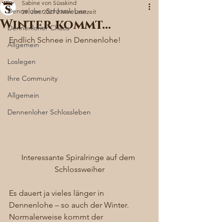
Sabine von Süsskind
Denneloher Schlossleben
29. Jan. 2021
2 Min. Lesezeit
Winter kommt…
Dennenloher Chaos
Endlich Schnee in Dennenlohe! 
Allgemein
Loslegen
Ihre Community
Allgemein
Dennenloher Schlossleben
Interessante Spiralringe auf dem 
Schlossweiher
Es dauert ja vieles länger in 
Dennenlohe – so auch der Winter. 
Normalerweise kommt der 