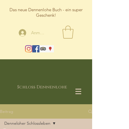
Das neue Dennenlohe Buch - ein super
Geschenk!
Anmelden
Schloss Dennenlohe
Beitrag
Denneloher Schlossleben