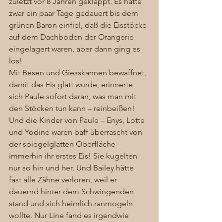
zuletzt vor 8 Jahren geklappt. Es hatte 
zwar ein paar Tage gedauert bis dem 
grünen Baron einfiel, daß die Eisstöcke 
auf dem Dachboden der Orangerie 
eingelagert waren, aber dann ging es 
los! 
Mit Besen und Giesskannen bewaffnet, 
damit das Eis glatt wurde, erinnerte 
sich Paule sofort daran, was man mit 
den Stöcken tun kann – reinbeißen! 
Und die Kinder von Paule – Enys, Lotte 
und Yodine waren baff überrascht von 
der spiegelglatten Oberfläche – 
immerhin ihr erstes Eis! Sie kugelten 
nur so hin und her. Und Bailey hätte 
fast alle Zähne verloren, weil er 
dauernd hinter dem Schwingenden 
stand und sich heimlich ranmogeln 
wollte. Nur Line fand es irgendwie 