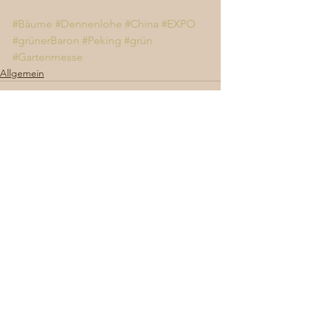
#Bäume
#Dennenlohe
#China
#EXPO
#grünerBaron
#Peking
#grün
#Gartenmesse
Allgemein
Alle ansehen
Aktuelle Beiträge