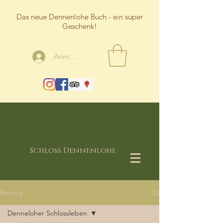
Das neue Dennenlohe Buch - ein super
Geschenk!
Anmelden
Schloss Dennenlohe
Beitrag
Denneloher Schlossleben