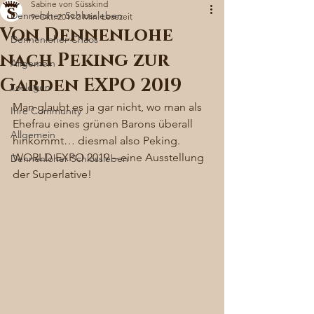
Sabine von Süsskind
Denneloher Schlossleben
9. Okt. 2019
2 Min. Lesezeit
Von Dennenlohe
Dennenloher Chaos
nach Peking zur
Allgemein
Garden EXPO 2019
Loslegen
Man glaubt es ja gar nicht, wo man als 
Ihre Community
Ehefrau eines grünen Barons überall 
Allgemein
hinkommt… diesmal also Peking. 
WORLD EXPO 2019 – eine Ausstellung 
Dennenloher Schlossleben
der Superlative! 