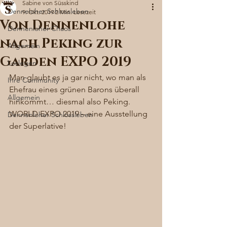
Sabine von Süsskind
Denneloher Schlossleben
9. Okt. 2019
2 Min. Lesezeit
Von Dennenlohe
Dennenloher Chaos
nach Peking zur
Allgemein
Garden EXPO 2019
Loslegen
Man glaubt es ja gar nicht, wo man als 
Ihre Community
Ehefrau eines grünen Barons überall 
Allgemein
hinkommt… diesmal also Peking. 
WORLD EXPO 2019 – eine Ausstellung 
Dennenloher Schlossleben
der Superlative! 