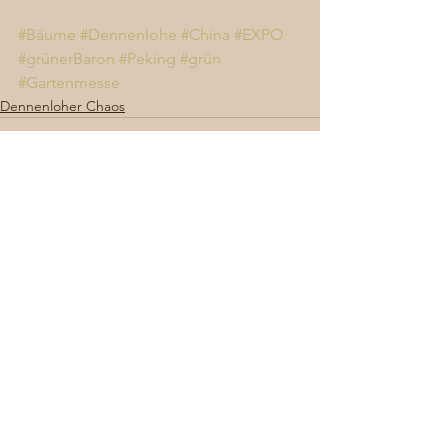
#Bäume
#Dennenlohe
#China
#EXPO
#grünerBaron
#Peking
#grün
#Gartenmesse
Dennenloher Chaos
Alle ansehen
Aktuelle Beiträge