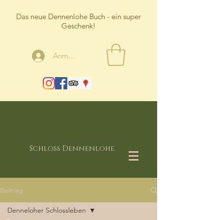
Das neue Dennenlohe Buch - ein super
Geschenk!
Anmelden
Schloss Dennenlohe
Beitrag
Denneloher Schlossleben