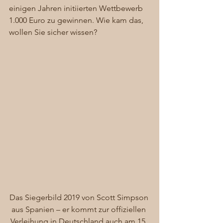
einigen Jahren initiierten Wettbewerb 
1.000 Euro zu gewinnen. Wie kam das, 
wollen Sie sicher wissen?
Das Siegerbild 2019 von Scott Simpson 
aus Spanien – er kommt zur offiziellen 
Verleihung in Deutschland auch am 15. 