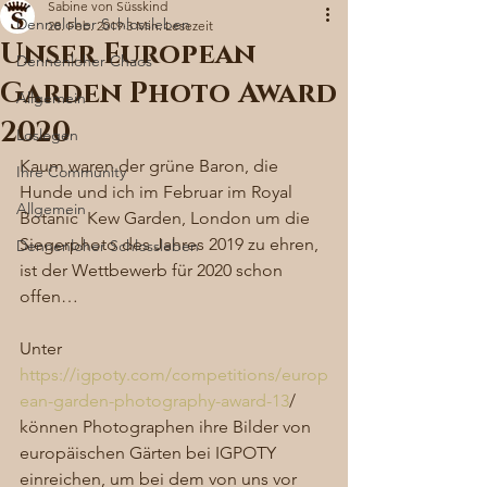
Sabine von Süsskind
Denneloher Schlossleben
28. Feb. 2019
3 Min. Lesezeit
Unser European
Dennenloher Chaos
Garden Photo Award
Allgemein
2020
Loslegen
Kaum waren der grüne Baron, die 
Ihre Community
Hunde und ich im Februar im Royal 
Allgemein
Botanic  Kew Garden, London um die 
Siegerphoto des Jahres 2019 zu ehren, 
Dennenloher Schlossleben
ist der Wettbewerb für 2020 schon 
offen… 
Unter 
https://igpoty.com/competitions/europ
ean-garden-photography-award-13
/ 
können Photographen ihre Bilder von 
europäischen Gärten bei IGPOTY 
einreichen, um bei dem von uns vor 