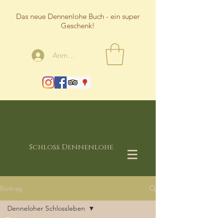
Das neue Dennenlohe Buch - ein super
Geschenk!
Anmelden
Schloss Dennenlohe
Beitrag
Denneloher Schlossleben