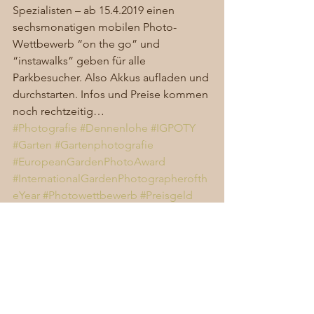
Spezialisten – ab 15.4.2019 einen 
sechsmonatigen mobilen Photo-
Wettbewerb “on the go” und 
“instawalks” geben für alle 
Parkbesucher. Also Akkus aufladen und 
durchstarten. Infos und Preise kommen 
noch rechtzeitig… 
#Photografie
#Dennenlohe
#IGPOTY
#Garten
#Gartenphotografie
#EuropeanGardenPhotoAward
#InternationalGardenPhotographerofth
eYear
#Photowettbewerb
#Preisgeld
#Gewinn
Allgemein