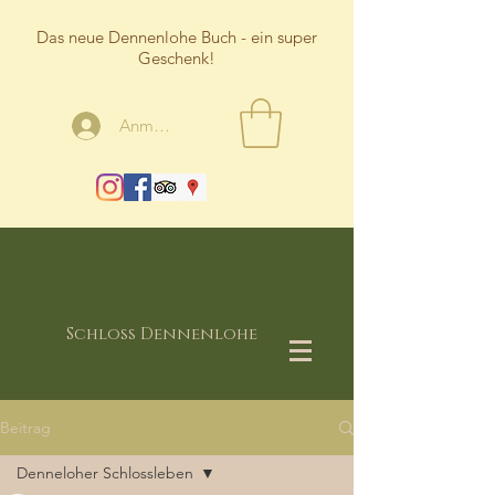
Das neue Dennenlohe Buch - ein super
Geschenk!
Anmelden
Schloss Dennenlohe
Beitrag
Denneloher Schlossleben