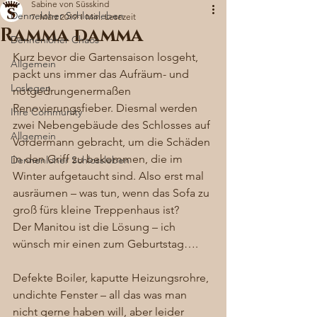
Sabine von Süsskind
Denneloher Schlossleben
7. März 2019
1 Min. Lesezeit
Ramma damma
Dennenloher Chaos
Kurz bevor die Gartensaison losgeht, 
Allgemein
packt uns immer das Aufräum- und 
Loslegen
notgedrungenermaßen 
Renovierungsfieber. Diesmal werden 
Ihre Community
zwei Nebengebäude des Schlosses auf 
Allgemein
Vordermann gebracht, um die Schäden 
in den Griff zu bekommen, die im 
Dennenloher Schlossleben
Winter aufgetaucht sind. Also erst mal 
ausräumen – was tun, wenn das Sofa zu 
groß fürs kleine Treppenhaus ist? 
Der Manitou ist die Lösung – ich 
wünsch mir einen zum Geburtstag…. 
Defekte Boiler, kaputte Heizungsrohre, 
undichte Fenster – all das was man 
nicht gerne haben will, aber leider 