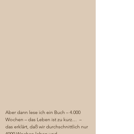
Aber dann lese ich ein Buch – 4.000 
Wochen – das Leben ist zu kurz…  – 
das erklärt, daß wir durchschnittlich nur 
4000 Wochen leben und 