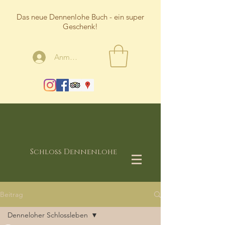
Das neue Dennenlohe Buch - ein super
Geschenk!
Anmelden
Schloss Dennenlohe
Beitrag
Denneloher Schlossleben