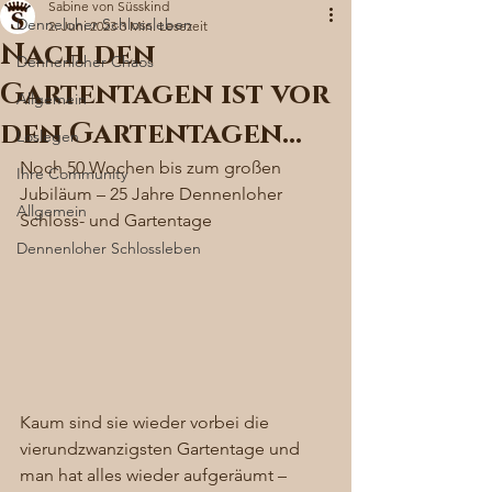
Sabine von Süsskind
Denneloher Schlossleben
2. Juni 2023
3 Min. Lesezeit
Nach den
Dennenloher Chaos
Gartentagen ist vor
Allgemein
den Gartentagen…
Loslegen
Noch 50 Wochen bis zum großen 
Ihre Community
Jubiläum – 25 Jahre Dennenloher 
Allgemein
Schloss- und Gartentage 
Dennenloher Schlossleben
Kaum sind sie wieder vorbei die 
vierundzwanzigsten Gartentage und 
man hat alles wieder aufgeräumt – 