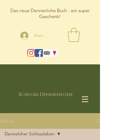
Das neue Dennenlohe Buch - ein super
Geschenk!
Anmelden
Schloss Dennenlohe
Beitrag
Denneloher Schlossleben