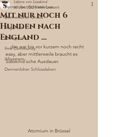
Sabine von Süsskind
Denneloher Schlossleben
30. Jan. 2022
5 Min. Lesezeit
Mit nur noch 6
Dennenloher Chaos
Hunden nach
Allgemein
England …
Loslegen
…das war bis vor kurzem noch recht 
Ihre Community
easy, aber mittlerweile braucht es 
Allgemein
Süsskind´sche Ausdauer. 
Dennenloher Schlossleben
Atomium in Brüssel