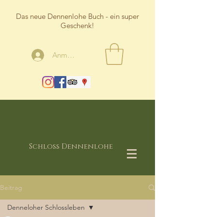
Das neue Dennenlohe Buch - ein super
Geschenk!
Anmelden
Schloss Dennenlohe
Beitrag
Denneloher Schlossleben