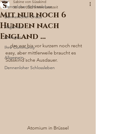
Sabine von Süsskind
Denneloher Schlossleben
30. Jan. 2022
5 Min. Lesezeit
Mit nur noch 6
Dennenloher Chaos
Hunden nach
Allgemein
England …
Loslegen
…das war bis vor kurzem noch recht 
Ihre Community
easy, aber mittlerweile braucht es 
Allgemein
Süsskind´sche Ausdauer. 
Dennenloher Schlossleben
Atomium in Brüssel