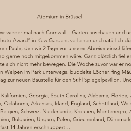
Atomium in Brüssel
 wir wieder mal nach Cornwall – Gärten anschauen und u
oto Award” in Kew Gardens verleihen und natürlich dür
eren Paule, den wir 2 Tage vor unserer Abreise einschläfe
o gerne noch mitgekommen wäre. Ganz plötzlich fiel er 
 sich nicht mehr bewegen. Die Woche zuvor war er noc
n Welpen im Park unterwegs, buddelte Löcher, fing Mäu
Tag zur neuen Baustelle für den Stihl Spiegelpavillon. Un
 Kalifornien, Georgia, South Carolina, Alabama, Florida, 
na, Oklahoma, Arkansas, Irland, England, Schottland, Wale
 Belgien, Schweiz, Niederlande, Kroatien, Montenegro, 
ien, Bulgarien, Ungarn, Polen, Griechenland, Dänemar
n fast 14 Jahren erschnuppert…  