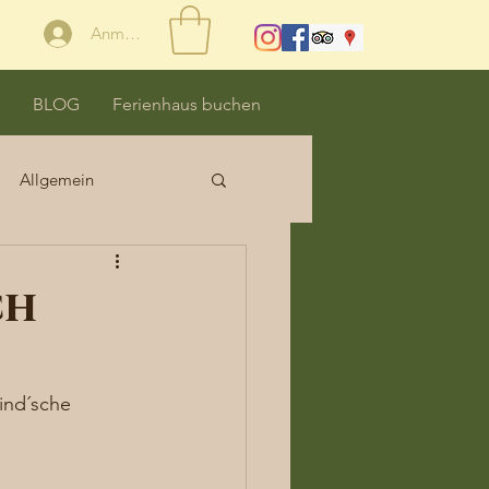
Anmelden
BLOG
Ferienhaus buchen
Allgemein
ch
ind´sche 