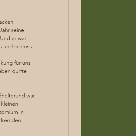
acken 
Jahr seine 
 Und er war 
s und schloss 
kung für uns 
eben durfte 
Shelterund war 
 kleinen 
tomium in 
h fremden 