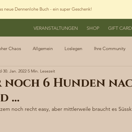
s neue Dennenlohe Buch - ein super Geschenk!
VERANSTALTUNGEN
SHOP
GIFT CARD
oher Chaos
Allgemein
Loslegen
Ihre Community
d
30. Jan. 2022
5 Min. Lesezeit
r noch 6 Hunden na
d …
zem noch recht easy, aber mittlerweile braucht es Süssk