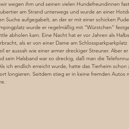
n wir wegen ihm und seinen vielen Hundefreundinnen fas
s Pubertier am Strand unterwegs und wurde an einer Hot
 Suche aufgegabelt, an der er mit einer schicken Pudel
ingplatz wurde er regelmäßig mit “Würstchen” festgeha
tle abholen kam. Eine Nacht hat er vor Jahren als Halbs
bracht, als er von einer Dame am Schlossparkparkplatz i
eil er aussah wie einer armer dreckiger Streuner. Aber er
 sein Halsband war so dreckig, daß man die Telefonnu
ls ich endlich erreicht wurde, hatte das Tierheim schon 
rt longieren. Seitdem stieg er in keine fremden Autos m
e. 