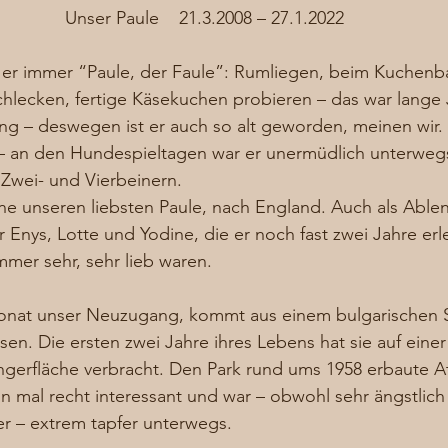
Unser Paule    21.3.2008 – 27.1.2022
eß er immer “Paule, der Faule”: Rumliegen, beim Kuchenb
hlecken, fertige Käsekuchen probieren – das war lange 
ng – deswegen ist er auch so alt geworden, meinen wir.
 – an den Hundespieltagen war er unermüdlich unterweg
Zwei- und Vierbeinern. 
e unseren liebsten Paule, nach England. Auch als Ablen
r Enys, Lotte und Yodine, die er noch fast zwei Jahre erl
mmer sehr, sehr lieb waren. 
 Monat unser Neuzugang, kommt aus einem bulgarischen 
sen. Die ersten zwei Jahre ihres Lebens hat sie auf einer
gerfläche verbracht. Den Park rund ums 1958 erbaute A
on mal recht interessant und war – obwohl sehr ängstlic
 – extrem tapfer unterwegs. 