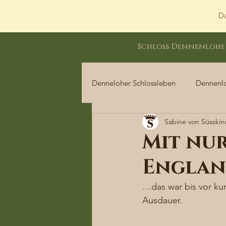
Da
Schloss Dennenlohe
Denneloher Schlossleben
Dennenl
Sabine von Süsskin
Dennenloher Schlossleben
Mit nu
Englan
…das war bis vor kur
Ausdauer. 