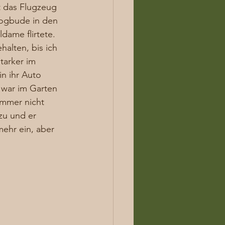
t das Flugzeug 
dogbude in den 
dame flirtete. 
lten, bis ich 
tarker im 
n ihr Auto 
 war im Garten 
mmer nicht 
zu und er 
ehr ein, aber 