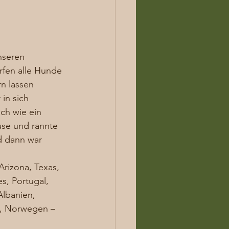
nseren 
fen alle Hunde 
rn lassen 
in sich 
h wie ein 
se und rannte 
d dann war 
Arizona, Texas, 
s, Portugal, 
Albanien, 
k, Norwegen – 