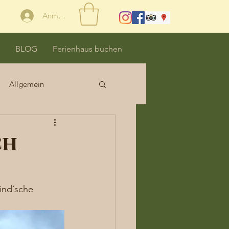
Anmelden
BLOG
Ferienhaus buchen
Allgemein
ch
ind´sche 