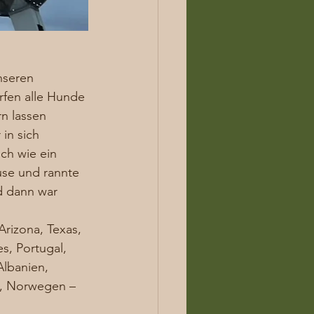
nseren 
fen alle Hunde 
rn lassen 
in sich 
h wie ein 
se und rannte 
d dann war 
Arizona, Texas, 
s, Portugal, 
Albanien, 
k, Norwegen – 