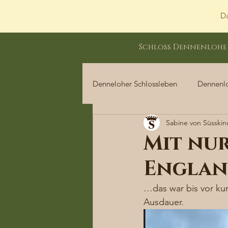
Da
Schloss Dennenlohe
Denneloher Schlossleben
Dennenl
Sabine von Süsskin
Dennenloher Schlossleben
Mit nu
Englan
…das war bis vor kur
Ausdauer. 