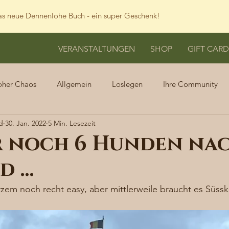
s neue Dennenlohe Buch - ein super Geschenk!
VERANSTALTUNGEN
SHOP
GIFT CARD
oher Chaos
Allgemein
Loslegen
Ihre Community
d
30. Jan. 2022
5 Min. Lesezeit
r noch 6 Hunden na
d …
zem noch recht easy, aber mittlerweile braucht es Süssk