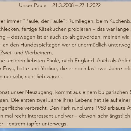
Unser Paule    21.3.2008 – 27.1.2022
eß er immer “Paule, der Faule”: Rumliegen, beim Kuchenb
hlecken, fertige Käsekuchen probieren – das war lange 
ng – deswegen ist er auch so alt geworden, meinen wir.
 – an den Hundespieltagen war er unermüdlich unterweg
Zwei- und Vierbeinern. 
e unseren liebsten Paule, nach England. Auch als Ablen
r Enys, Lotte und Yodine, die er noch fast zwei Jahre erl
mmer sehr, sehr lieb waren. 
 Monat unser Neuzugang, kommt aus einem bulgarischen 
sen. Die ersten zwei Jahre ihres Lebens hat sie auf einer
gerfläche verbracht. Den Park rund ums 1958 erbaute A
on mal recht interessant und war – obwohl sehr ängstlic
 – extrem tapfer unterwegs. 