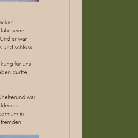
acken 
Jahr seine 
 Und er war 
s und schloss 
kung für uns 
eben durfte 
Shelterund war 
 kleinen 
tomium in 
h fremden 