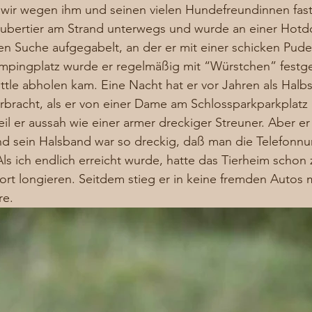
n wir wegen ihm und seinen vielen Hundefreundinnen fas
s Pubertier am Strand unterwegs und wurde an einer Hot
 Suche aufgegabelt, an der er mit einer schicken Pudel
ingplatz wurde er regelmäßig mit “Würstchen” festgeha
tle abholen kam. Eine Nacht hat er vor Jahren als Halbs
bracht, als er von einer Dame am Schlossparkparkplatz i
eil er aussah wie einer armer dreckiger Streuner. Aber er
 sein Halsband war so dreckig, daß man die Telefonnu
ls ich endlich erreicht wurde, hatte das Tierheim schon 
rt longieren. Seitdem stieg er in keine fremden Autos m
e. 