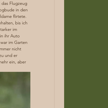
t das Flugzeug 
dogbude in den 
dame flirtete. 
lten, bis ich 
tarker im 
n ihr Auto 
 war im Garten 
mmer nicht 
zu und er 
ehr ein, aber 