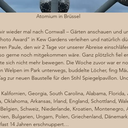
Atomium in Brüssel
 wir wieder mal nach Cornwall – Gärten anschauen und u
oto Award” in Kew Gardens verleihen und natürlich dür
eren Paule, den wir 2 Tage vor unserer Abreise einschläfe
o gerne noch mitgekommen wäre. Ganz plötzlich fiel er 
 sich nicht mehr bewegen. Die Woche zuvor war er noc
n Welpen im Park unterwegs, buddelte Löcher, fing Mäu
Tag zur neuen Baustelle für den Stihl Spiegelpavillon. Un
 Kalifornien, Georgia, South Carolina, Alabama, Florida, 
na, Oklahoma, Arkansas, Irland, England, Schottland, Wale
 Belgien, Schweiz, Niederlande, Kroatien, Montenegro, 
ien, Bulgarien, Ungarn, Polen, Griechenland, Dänemar
n fast 14 Jahren erschnuppert…  