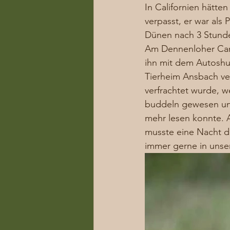
In Californien hätte
verpasst, er war al
Dünen nach 3 Stunden
Am Dennenloher Camp
ihn mit dem Autoshut
Tierheim Ansbach ver
verfrachtet wurde, w
buddeln gewesen und
mehr lesen konnte. A
musste eine Nacht do
immer gerne in unser