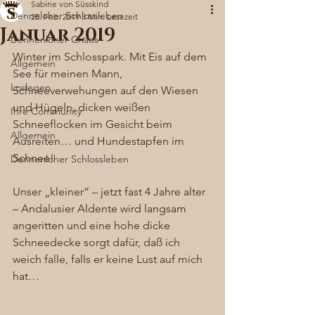
Sabine von Süsskind
Denneloher Schlossleben
28. Feb. 2019
3 Min. Lesezeit
Januar 2019
Dennenloher Chaos
Winter im Schlosspark. Mit Eis auf dem 
Allgemein
See für meinen Mann, 
Loslegen
Schneeverwehungen auf den Wiesen 
und Hügeln, dicken weißen 
Ihre Community
Schneeflocken im Gesicht beim 
Allgemein
Ausreiten… und Hundestapfen im 
Schnee! 
Dennenloher Schlossleben
Unser „kleiner“ – jetzt fast 4 Jahre alter 
– Andalusier Aldente wird langsam 
angeritten und eine hohe dicke 
Schneedecke sorgt dafür, daß ich 
weich falle, falls er keine Lust auf mich 
hat… 