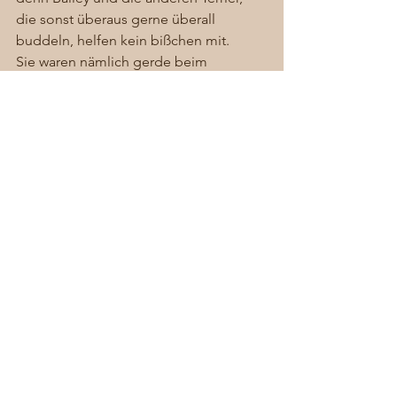
die sonst überaus gerne überall 
buddeln, helfen kein bißchen mit. 
Sie waren nämlich gerde beim 
Trüffelsuchkurs hier im Schlosspark 
angemeldet und halten sich jetzt für 
etwas Besseres! Normale Knollen 
ausbuddeln ist nichts mehr für die Fünf 
– Trüffel muß es sein!
Dennenloher Chaos
Alle ansehen
Aktuelle Beiträge