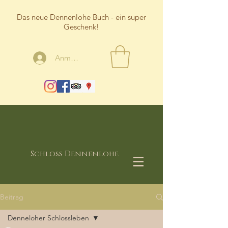
Das neue Dennenlohe Buch - ein super
Geschenk!
Anmelden
Schloss Dennenlohe
Beitrag
Denneloher Schlossleben