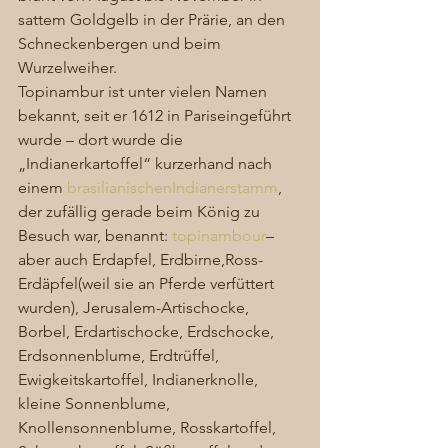
sattem Goldgelb in der Prärie, an den 
Schneckenbergen und beim 
Wurzelweiher. 
Topinambur ist unter vielen Namen 
bekannt, seit er 1612 in Pariseingeführt 
wurde – dort wurde die 
„Indianerkartoffel“ kurzerhand nach 
einem 
brasilianischen
Indianerstamm
, 
der zufällig gerade beim König zu 
Besuch war, benannt: 
topinambour
– 
aber auch Erdapfel, Erdbirne,Ross-
Erdäpfel(weil sie an Pferde verfüttert 
wurden), Jerusalem-Artischocke, 
Borbel, Erdartischocke, Erdschocke, 
Erdsonnenblume, Erdtrüffel, 
Ewigkeitskartoffel, Indianerknolle, 
kleine Sonnenblume, 
Knollensonnenblume, Rosskartoffel, 