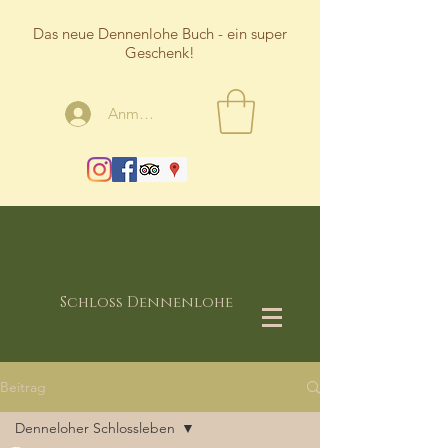
Das neue Dennenlohe Buch - ein super
Geschenk!
Anmelden
Schloss Dennenlohe
Beitrag
Denneloher Schlossleben