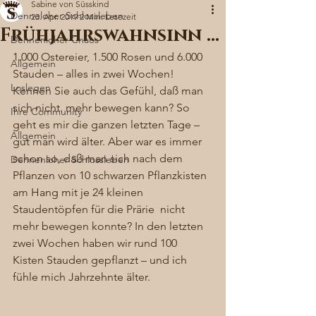
Sabine von Süsskind
Denneloher Schlossleben
23. Apr. 2019
2 Min. Lesezeit
Frühjahrswahnsinn …
Dennenloher Chaos
1.000 Ostereier, 1.500 Rosen und 6.000 
Allgemein
Stauden – alles in zwei Wochen! 
Loslegen
Kennen Sie auch das Gefühl, daß man 
sich nicht. mehr bewegen kann? So 
Ihre Community
geht es mir die ganzen letzten Tage – 
Allgemein
gut man wird älter. Aber war es immer 
schon so, daß man sich nach dem 
Dennenloher Schlossleben
Pflanzen von 10 schwarzen Pflanzkisten 
am Hang mit je 24 kleinen 
Staudentöpfen für die Prärie  nicht 
mehr bewegen konnte? In den letzten 
zwei Wochen haben wir rund 100 
Kisten Stauden gepflanzt – und ich 
fühle mich Jahrzehnte älter.  