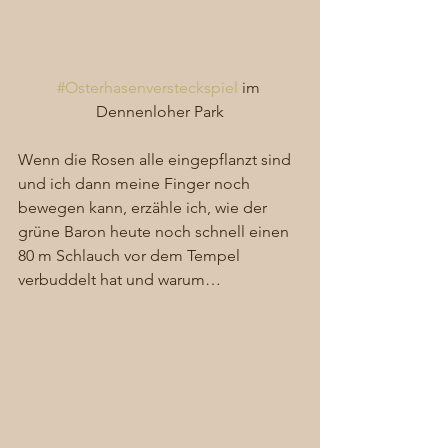
#Osterhasenversteckspiel
 im 
Dennenloher Park
Wenn die Rosen alle eingepflanzt sind 
und ich dann meine Finger noch 
bewegen kann, erzähle ich, wie der 
grüne Baron heute noch schnell einen 
80 m Schlauch vor dem Tempel 
verbuddelt hat und warum… 