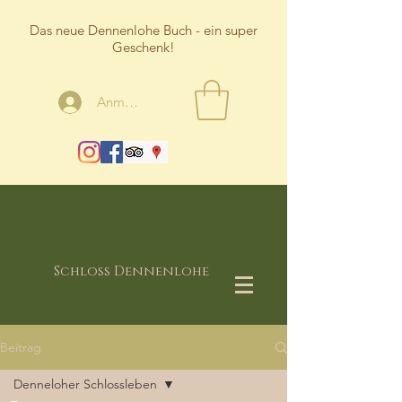
Das neue Dennenlohe Buch - ein super
Geschenk!
Anmelden
Schloss Dennenlohe
Beitrag
Denneloher Schlossleben