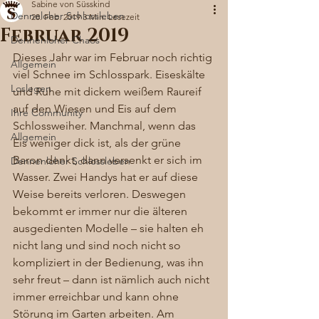
Sabine von Süsskind
Denneloher Schlossleben
28. Feb. 2019
3 Min. Lesezeit
Februar 2019
Dennenloher Chaos
Dieses Jahr war im Februar noch richtig 
Allgemein
viel Schnee im Schlosspark. Eiseskälte 
Loslegen
und Ruhe mit dickem weißem Raureif 
auf den Wiesen und Eis auf dem 
Ihre Community
Schlossweiher. Manchmal, wenn das 
Allgemein
Eis weniger dick ist, als der grüne 
Baron denkt, dann versenkt er sich im 
Dennenloher Schlossleben
Wasser. Zwei Handys hat er auf diese 
Weise bereits verloren. Deswegen 
bekommt er immer nur die älteren 
ausgedienten Modelle – sie halten eh 
nicht lang und sind noch nicht so 
kompliziert in der Bedienung, was ihn 
sehr freut – dann ist nämlich auch nicht 
immer erreichbar und kann ohne 
Störung im Garten arbeiten. Am 