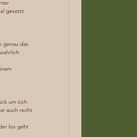
hter 
al gesetzt 
h genau das 
wahrlich 
einem 
ück um sich 
ar auch recht 
er los geht