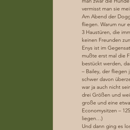
man zwar die Hunde 
vermisst man sie mei
Am Abend der Doggen
fliegen. Warum nur e
3 Haustüren, die im
keinen Freunden zum
Enys ist im Gegensat
mußte erst mal die F
bestückt werden, dam
– Bailey, der fliegen
schwer davon überzeu
war ja auch nicht se
drei Größen und wei
große und eine etwas
Economysitzen – 125 
liegen…) 
Und dann ging es los