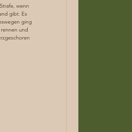
Strafe, wenn 
nd gibt. Es 
deswegen ging 
e rennen und 
urzgeschoren 
 