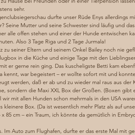
zu Hause bei Freunden oder in einer Tierpension lassen
stens sehr. 
clubsiegerschau durfte unser Rüde Enys allerdings mi
r? Seine Mutter und seine Schwester sind läufig und das
mer alle offen stehen und einer der Hunde entwischen k
uten. Also 3 Tage Riga und 2 Tage Jurmala!  
z zu seiner Eltern und seinem Onkel Bailey noch nie gef
lugbox in die Küche und einige Tage mit den Lieblingsen
it er gerne rein ging. Das kuscheligste Betti kam ebenfa
 ja kennt, war begeistert – er wollte sofort mit und konnt
gt werden, daß er ab und zu wieder mal raus aus der Kis
ine, sondern die Maxi XXL Box der Großen. (Boxen gibt e
l wir mit allen Hunden schon mehrmals in den USA waren
 kleinere Box. (Da ist wesentlich mehr Platz als auf unse
x 85 cm – ein Traum, ich könnte da gemütlich in Embryo
. Im Auto zum Flughafen, durfte er das erste Mal mit ge