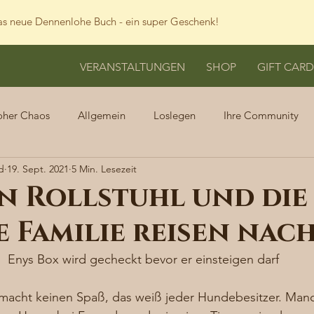
s neue Dennenlohe Buch - ein super Geschenk!
VERANSTALTUNGEN
SHOP
GIFT CARD
oher Chaos
Allgemein
Loslegen
Ihre Community
d
19. Sept. 2021
5 Min. Lesezeit
in Rollstuhl und die
 Familie reisen nach
Enys Box wird gecheckt bevor er einsteigen darf
acht keinen Spaß, das weiß jeder Hundebesitzer. Man