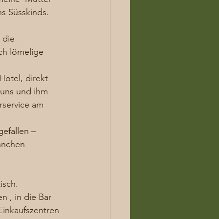
s Süsskinds. 
 die 
ch lömelige 
otel, direkt 
 uns und ihm 
service am 
efallen – 
hnchen 
sch. 
 , in die Bar 
Einkaufszentren 