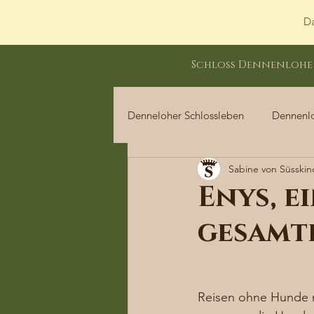
Da
Schloss Dennenlohe
Denneloher Schlossleben
Dennenl
Sabine von Süsskin
Dennenloher Schlossleben
Enys, e
gesamte
Reisen ohne Hunde m