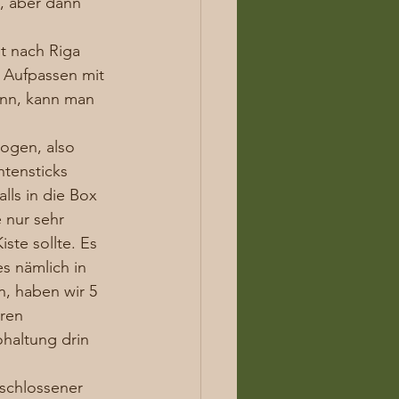
, aber dann 
t nach Riga 
 Aufpassen mit 
ann, kann man 
logen, also 
tensticks 
lls in die Box 
e nur sehr 
te sollte. Es 
s nämlich in 
, haben wir 5 
ren 
haltung drin 
schlossener 