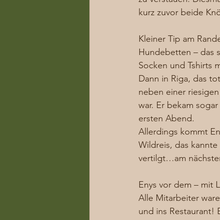
kurz zuvor beide Knö
Kleiner Tip am Rande
Hundebetten – das sp
Socken und Tshirts m
Dann in Riga, das to
neben einer riesige
war. Er bekam soga
ersten Abend. 
Allerdings kommt En
Wildreis, das kannte
vertilgt…am nächsten
Enys vor dem – mit
Alle Mitarbeiter war
und ins Restaurant!