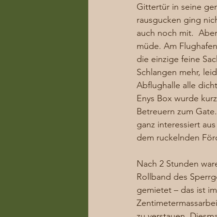
Gittertür in seine ge
rausgucken ging nicht
auch noch mit.  Abe
müde. Am Flughafen 
die einzige feine Sa
Schlangen mehr, leid
Abflughalle alle dic
Enys Box wurde kurz
Betreuern zum Gate.
ganz interessiert au
dem ruckelnden Förd
Nach 2 Stunden waren
Rollband des Sperrge
gemietet – das ist i
Zentimetermassarbei
zu verstauen. Diesma