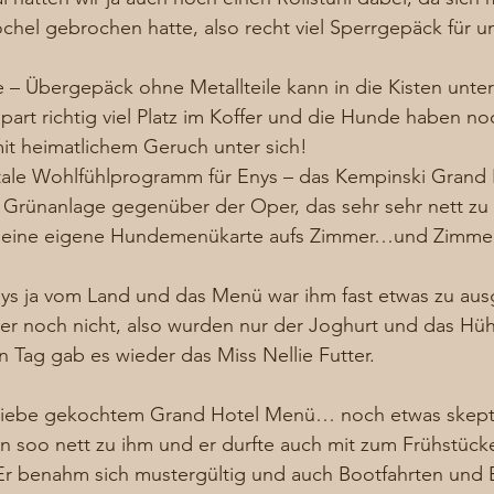
chel gebrochen hatte, also recht viel Sperrgepäck für un
 – Übergepäck ohne Metallteile kann in die Kisten unter
art richtig viel Platz im Koffer und die Hunde haben no
it heimatlichem Geruch unter sich! 
tale Wohlfühlprogramm für Enys – das Kempinski Grand H
n Grünanlage gegenüber der Oper, das sehr sehr nett zu
r eine eigene Hundemenükarte aufs Zimmer…und Zimmer
ys ja vom Land und das Menü war ihm fast etwas zu ausg
 er noch nicht, also wurden nur der Joghurt und das Hü
 Tag gab es wieder das Miss Nellie Futter. 
 Liebe gekochtem Grand Hotel Menü… noch etwas skepti
en soo nett zu ihm und er durfte auch mit zum Frühstücken
 Er benahm sich mustergültig und auch Bootfahrten und 