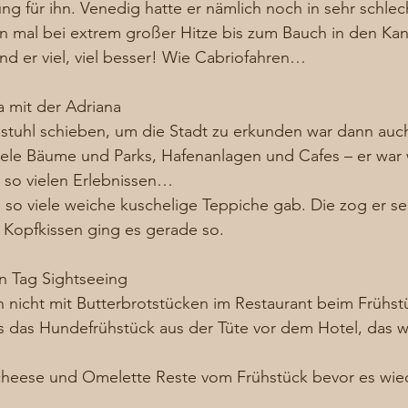
g für ihn. Venedig hatte er nämlich noch in sehr schlec
hn mal bei extrem großer Hitze bis zum Bauch in den Kan
and er viel, viel besser! Wie Cabriofahren… 
 mit der Adriana 
lstuhl schieben, um die Stadt zu erkunden war dann auc
 viele Bäume und Parks, Hafenanlagen und Cafes – er war 
so vielen Erlebnissen… 
 so viele weiche kuschelige Teppiche gab. Die zog er s
 Kopfkissen ging es gerade so. 
n Tag Sightseeing  
 nicht mit Butterbrotstücken im Restaurant beim Frühst
s das Hundefrühstück aus der Tüte vor dem Hotel, das w
eese und Omelette Reste vom Frühstück bevor es wied