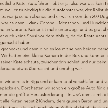
mütliche Kiste. Autofahren liebt er ja, also war das kein 
, weil er zu niedrig für die Autofenster war, der Rollstuh
r es war ja schon abends und er war eh von den 200 Dog
war es dann – dank Corona – Menschen- und Hundeleer 
che an Corona. Keiner ist mehr unterwegs und es gibt ab
er auch keine Shusi vor dem Abflug, da die Restaurants 
htgemacht haben. 
 gecheckt und dann ging es los mit seinen beiden persö
 Wir hatten eine kleine Kamera in der Box und konnten 
s seiner Kiste schaute, zwischendrin schlief und nur beim
erband etwas überrascht und unruhig war. 
 wir bereits in Riga und er kam total verschlafen und v
päcks an. Dort hatten wir schon ein großes Auto für die
mmer die größte Herausforderung – In USA damals mit 6 
t alle Kisten nebst 2 Kindern, dem grünen Baron und u
l hatten wir ja auch noch einen Rollstuhl dabei, da sich 