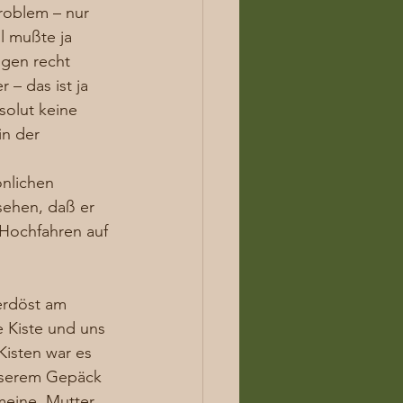
Problem – nur 
l mußte ja 
gen recht 
– das ist ja 
solut keine 
in der 
nlichen 
sehen, daß er 
 Hochfahren auf 
erdöst am 
 Kiste und uns 
Kisten war es 
nserem Gepäck 
meine  Mutter 