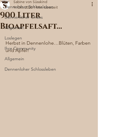
Sabine von Süsskind
Denneloher Schlossleben
9. Okt. 2020
1 Min. Lesezeit
900 Liter
Dennenloher Chaos
Bioapfelsaft…
Allgemein
Loslegen
Herbst in Dennenlohe…Blüten, Farben 
Ihre Community
und Äpfel! 
Allgemein
Dennenloher Schlossleben