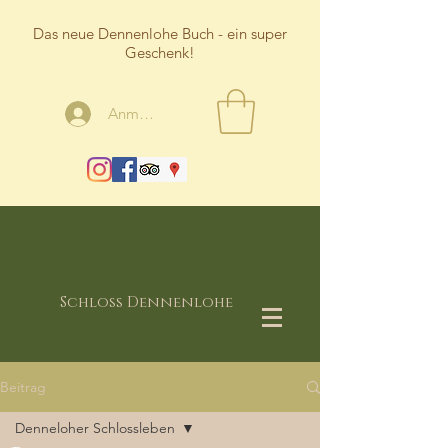
Das neue Dennenlohe Buch - ein super
Geschenk!
Anmelden
Schloss Dennenlohe
Beitrag
Denneloher Schlossleben