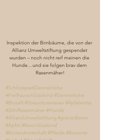
Inspektion der Birnbäume, die von der 
Allianz Umweltstiftung gespendet 
wurden – noch nicht reif meinen die 
Hunde…und sie folgen brav dem 
Rasenmäher!
#SchlossparkDennenlohe
#FreifrauvonSüsskind
#Dennenlohe
#Biosaft
#Streuobstwiesen
#Äpfelernte
#StihlRasenmäher
#Hunde
#AllianzUmweltstiftung
#grünerBaron
#Äpfel
#BaronSüsskind
#Biolandwirtschaft
#Pferde
#Bioernte