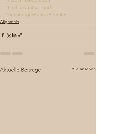
#herbst
#Bioapfelsaft
#FreiherrvonSüsskind
#AugsburgerHuhn
#Biohuhn
Allgemein
Alle ansehen
Aktuelle Beiträge