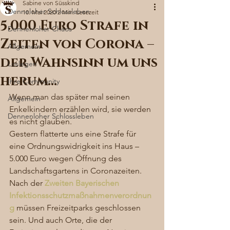
Sabine von Süsskind
Denneloher Schlossleben
10. Mai 2020
2 Min. Lesezeit
5.000 Euro Strafe in
Dennenloher Chaos
Zeiten von Corona –
Allgemein
der Wahnsinn um uns
Loslegen
herum…
Ihre Community
Wenn man das später mal seinen 
Allgemein
Enkelkindern erzählen wird, sie werden 
Dennenloher Schlossleben
es nicht glauben.
Gestern flatterte uns eine Strafe für 
eine Ordnungswidrigkeit ins Haus – 
5.000 Euro wegen Öffnung des 
Landschaftsgartens in Coronazeiten. 
Nach der 
Zweiten Bayerischen 
Infektionsschutzmaßnahmenverordnun
g
 müssen Freizeitparks geschlossen 
sein. Und auch Orte, die der 