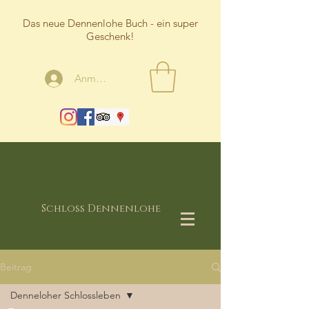
Das neue Dennenlohe Buch - ein super
Geschenk!
Anmelden
Schloss Dennenlohe
Beitrag
Denneloher Schlossleben