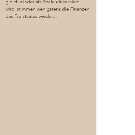
gleich wieder als Strafe einkassiert 
wird, stimmen wenigstens die Finanzen 
des Freistaates wieder… 