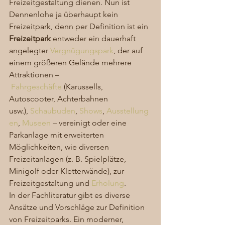
Freizeitgestaltung dienen. Nun ist 
Dennenlohe ja überhaupt kein 
Freizeitpark, denn per Definition ist ein 
Freizeitpark
 entweder ein dauerhaft 
angelegter 
Vergnügungspark
, der auf 
einem größeren Gelände mehrere 
Attraktionen –
Fahrgeschäfte
 (Karussells, 
Autoscooter, Achterbahnen 
usw.), 
Schaubuden
, 
Shows
, 
Ausstellung
en
, 
Museen
 – vereinigt oder eine 
Parkanlage mit erweiterten 
Möglichkeiten, wie diversen 
Freizeitanlagen (z. B. Spielplätze, 
Minigolf oder Kletterwände), zur 
Freizeitgestaltung und 
Erholung
. 
In der Fachliteratur gibt es diverse 
Ansätze und Vorschläge zur Definition 
von Freizeitparks. Ein moderner, 