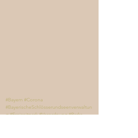
#Bayern
#Corona
#BayerischeSchlösserundseenverwaltun
g
#Freizeitpark
#Verordnung
#Parks
#GreenBaronGin
#Welpen
#Gärten
#Soforthilfe
#AiredaleTerrier
Dennenloher Chaos