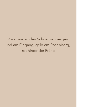
Rosatöne an den Schneckenbergen 
und am Eingang, gelb am Rosenberg, 
rot hinter der Prärie