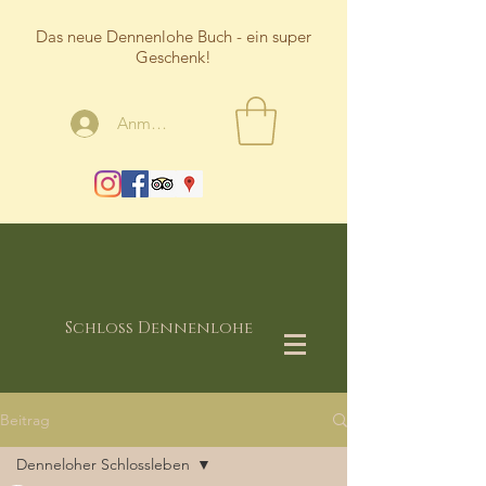
Das neue Dennenlohe Buch - ein super
Geschenk!
Anmelden
Schloss Dennenlohe
Beitrag
Denneloher Schlossleben