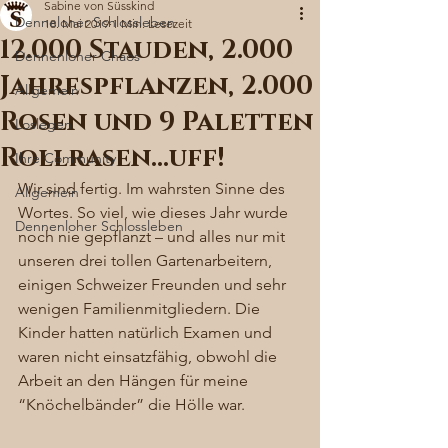
Sabine von Süsskind
Denneloher Schlossleben
18. Mai 2019
1 Min. Lesezeit
12.000 Stauden, 2.000
Dennenloher Chaos
Jahrespflanzen, 2.000
Allgemein
Rosen und 9 Paletten
Loslegen
Rollrasen…uff!
Ihre Community
Wir sind fertig. Im wahrsten Sinne des 
Allgemein
Wortes. So viel, wie dieses Jahr wurde 
Dennenloher Schlossleben
noch nie gepflanzt – und alles nur mit 
unseren drei tollen Gartenarbeitern, 
einigen Schweizer Freunden und sehr 
wenigen Familienmitgliedern. Die 
Kinder hatten natürlich Examen und 
waren nicht einsatzfähig, obwohl die 
Arbeit an den Hängen für meine 
“Knöchelbänder” die Hölle war. 