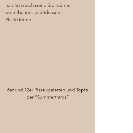
nämlich noch seine Steintürme 
weiterbauen…stattdessen 
Plastiktürme! 
 6er und 12er Plastikpaletten und Töpfe 
der “Summertrams”