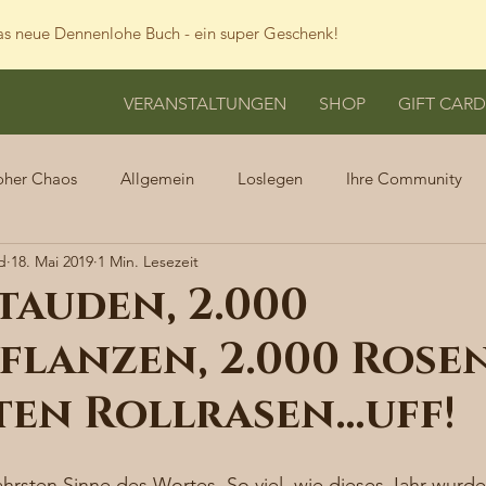
s neue Dennenlohe Buch - ein super Geschenk!
VERANSTALTUNGEN
SHOP
GIFT CARD
oher Chaos
Allgemein
Loslegen
Ihre Community
d
18. Mai 2019
1 Min. Lesezeit
Stauden, 2.000
flanzen, 2.000 Rose
ten Rollrasen…uff!
wahrsten Sinne des Wortes. So viel, wie dieses Jahr wurde