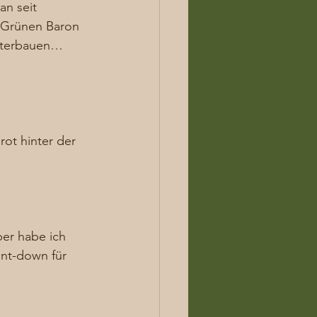
an seit 
 Grünen Baron 
eiterbauen…
t hinter der 
ber habe ich 
nt-down für 