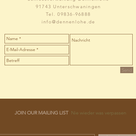
91743 Unterschwaningen
Tel. 09836-96888
info@dennenlohe.de
Send
JOIN OUR MAILING LIST
Nie wieder was verpassen