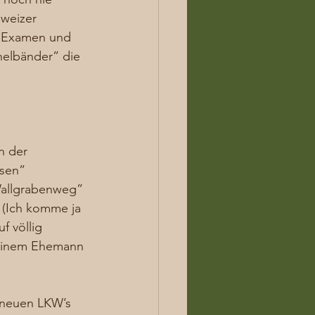
hweizer 
h Examen und 
helbänder” die 
n der 
asen” 
Wallgrabenweg” 
 (Ich komme ja 
f völlig 
einem Ehemann 
0 neuen LKW’s 