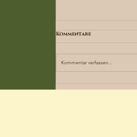
Kommentare
Kommentar verfassen...
Dennenloher
Hundespieltage und
Hundemesse: Ein
Paradies für Vierbeiner
und ihre Besitzer