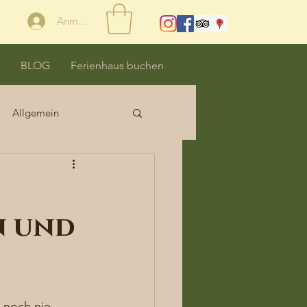
Anmelden
BLOG
Ferienhaus buchen
Allgemein
n und
 noch nie 