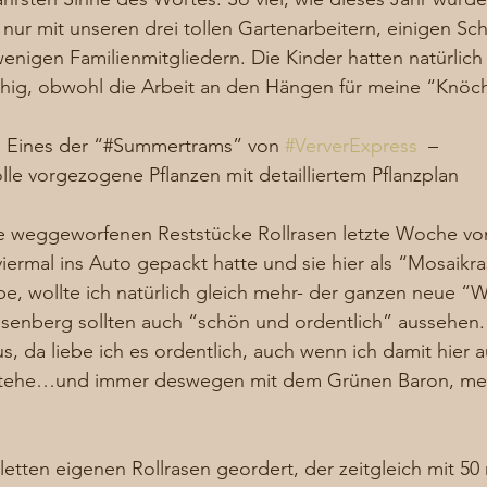
 nur mit unseren drei tollen Gartenarbeitern, einigen Sc
enigen Familienmitgliedern. Die Kinder hatten natürlic
fähig, obwohl die Arbeit an den Hängen für meine “Knöc
Eines der “#Summertrams” von 
#VerverExpress
  –
olle vorgezogene Pflanzen mit detailliertem Pflanzplan
e weggeworfenen Reststücke Rollrasen letzte Woche vo
ermal ins Auto gepackt hatte und sie hier als “Mosaikr
, wollte ich natürlich gleich mehr- der ganzen neue “
osenberg sollten auch “schön und ordentlich” aussehen.
 da liebe ich es ordentlich, auch wenn ich damit hier au
 stehe…und immer deswegen mit dem Grünen Baron, m
aletten eigenen Rollrasen geordert, der zeitgleich mit 5