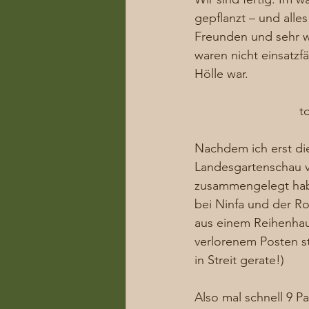
gepflanzt – und alles
Freunden und sehr w
waren nicht einsatz
Hölle war. 
t
Nachdem ich erst di
Landesgartenschau vi
zusammengelegt habe
bei Ninfa und der R
aus einem Reihenhaus,
verlorenem Posten
in Streit gerate!) 
Also mal schnell 9 P