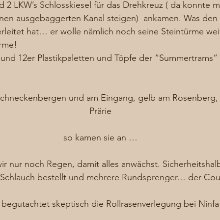
d 2 LKW’s Schlosskiesel für das Drehkreuz ( da konnte m
nen ausgebaggerten Kanal steigen)  ankamen. Was den
erleitet hat… er wolle nämlich noch seine Steintürme w
ürme! 
r und 12er Plastikpaletten und Töpfe der “Summertrams”
chneckenbergen und am Eingang, gelb am Rosenberg, ro
Prärie
so kamen sie an …
ir nur noch Regen, damit alles anwächst. Sicherheitshal
Schlauch bestellt und mehrere Rundsprenger… der Cou
 
 begutachtet skeptisch die Rollrasenverlegung bei Ninfa