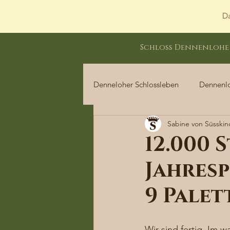
Da
Schloss Dennenlohe
Denneloher Schlossleben
Dennenl
Sabine von Süsskin
Dennenloher Schlossleben
12.000 
Jahresp
9 Palet
Wir sind fertig. Im 