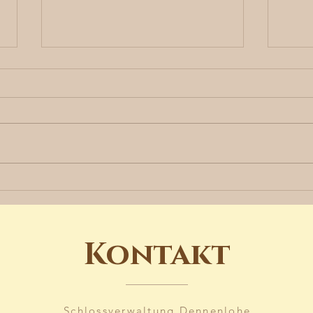
Sagenhafter
Vo
Rosenberg und wilde
Sch
Beatles
Bali-
Leb
Kontakt
Den
Schlossverwaltung Dennenlohe