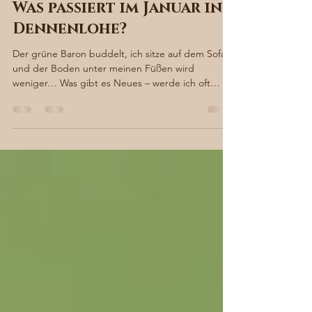
Sabine von Süsskind
28. Jan. 2023
3 Min. Lesezeit
Was passiert im Januar in
Dennenlohe?
Der grüne Baron buddelt, ich sitze auf dem Sofa
und der Boden unter meinen Füßen wird
weniger… Was gibt es Neues – werde ich oft
gefragt,...