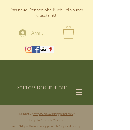
Das neue Dennenlohe Buch - ein super
Geschenk!
Anmelden
Schloss Dennenlohe
<a href="
https://www.bloggerei.de/
"
target="_blank"><img
src="
https://www.bloggerei.de/bgpublicon.jp