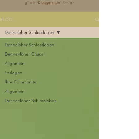
g
" alt="
Bloggerei.de
" /></a>
BLOG
Denneloher Schlossleben
Denneloher Schlossleben
Dennenloher Chaos
Allgemein
Loslegen
Ihre Community
Allgemein
Dennenloher Schlossleben