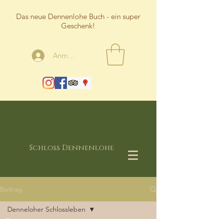
Das neue Dennenlohe Buch - ein super
Geschenk!
Anmelden
Schloss Dennenlohe
Beitrag
Denneloher Schlossleben