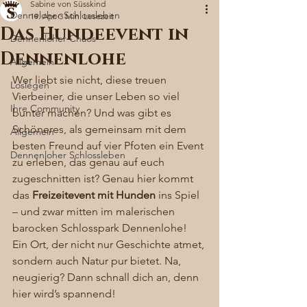
Sabine von Süsskind
Denneloher Schlossleben
19. Apr.
3 Min. Lesezeit
Das Hundeevent in
Dennenloher Chaos
Dennenlohe
Allgemein
Wer liebt sie nicht, diese treuen 
Loslegen
Vierbeiner, die unser Leben so viel 
Ihre Community
bunter machen? Und was gibt es 
Schöneres, als gemeinsam mit dem 
Allgemein
besten Freund auf vier Pfoten ein Event 
Dennenloher Schlossleben
zu erleben, das genau auf euch 
zugeschnitten ist? Genau hier kommt 
das 
Freizeitevent mit Hunden
 ins Spiel 
– und zwar mitten im malerischen 
barocken Schlosspark Dennenlohe! 
Ein Ort, der nicht nur Geschichte atmet, 
sondern auch Natur pur bietet. Na, 
neugierig? Dann schnall dich an, denn 
hier wird’s spannend!