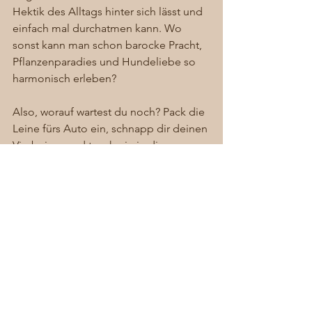
Hektik des Alltags hinter sich lässt und 
einfach mal durchatmen kann. Wo 
sonst kann man schon barocke Pracht, 
Pflanzenparadies und Hundeliebe so 
harmonisch erleben?
Also, worauf wartest du noch? Pack die 
Leine fürs Auto ein, schnapp dir deinen 
Vierbeiner und tauch ein in dieses 
einzigartige Erlebnis. Denn so ein 
Hundespieltag in einer solch 
traumhaften Kulisse – das macht 
süchtig! Die Leine kann dann auch 
gleich im Auto bleiben, denn in 
Dennenlohe herrscht die große 
Freiheit...