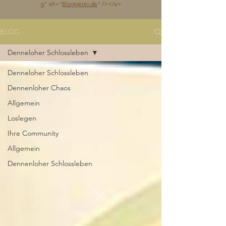
g
" alt="
Bloggerei.de
" /></a>
BLOG
Denneloher Schlossleben
Denneloher Schlossleben
Dennenloher Chaos
Allgemein
Loslegen
Ihre Community
Allgemein
Dennenloher Schlossleben