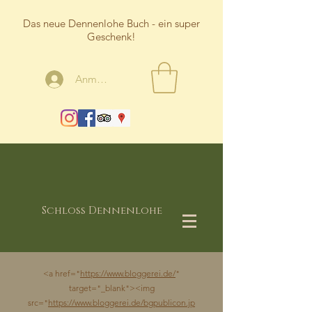
Das neue Dennenlohe Buch - ein super
Geschenk!
Anmelden
Schloss Dennenlohe
<a href="
https://www.bloggerei.de/
"
target="_blank"><img
src="
https://www.bloggerei.de/bgpublicon.jp