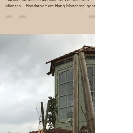
Sabine von Süsskind
22. Jan. 2020
3 Min. Lesezeit
Fertig fürs Frühjahr…
Wie es dazu kam, daß der grüne Baron und ich
mal schnell 40.000 Narzissen an Weihnachten
pflanzen... Handarbeit am Hang Manchmal geht
man...