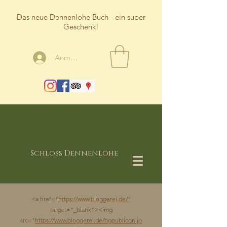
Das neue Dennenlohe Buch - ein super
Geschenk!
Anmelden
Schloss Dennenlohe
<a href="
https://www.bloggerei.de/
"
target="_blank"><img
src="
https://www.bloggerei.de/bgpublicon.jp