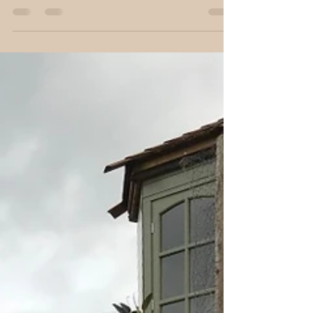
Wie es dazu kam, daß der grüne Baron und ich
mal schnell 40.000 Narzissen an Weihnachten
pflanzen. .. Handarbeit am Hang Manchmal geht...