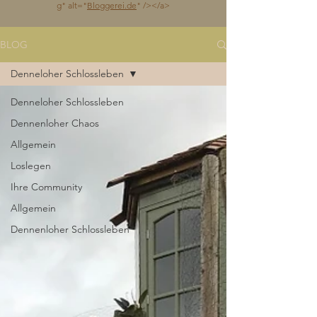
g
" alt="
Bloggerei.de
" /></a>
BLOG
Denneloher Schlossleben
Denneloher Schlossleben
Dennenloher Chaos
Allgemein
Loslegen
Ihre Community
Allgemein
Dennenloher Schlossleben