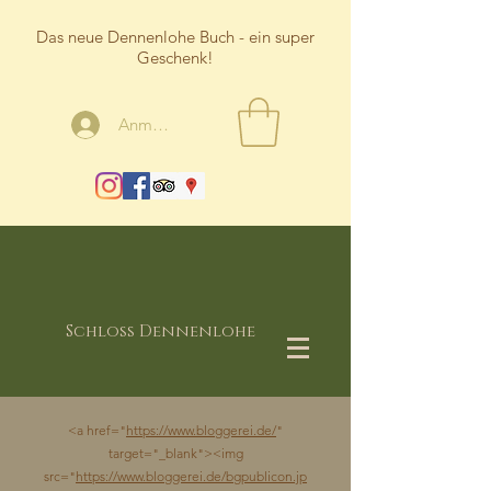
Das neue Dennenlohe Buch - ein super
Geschenk!
Anmelden
Schloss Dennenlohe
<a href="
https://www.bloggerei.de/
"
target="_blank"><img
src="
https://www.bloggerei.de/bgpublicon.jp