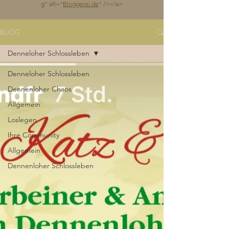
g
" alt="
Bloggerei.de
" /></a>
BLOG
Denneloher Schlossleben
Denneloher Schlossleben
Dennenloher Chaos
Allgemein
Loslegen
Ihre Community
Allgemein
Dennenloher Schlossleben