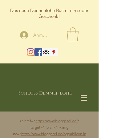
Das neue Dennenlohe Buch - ein super
Geschenk!
Anmelden
Schloss Dennenlohe
<a href="
https://www.bloggerei.de/
"
target="_blank"><img
src="
https://www.bloggerei.de/bgpublicon.jp