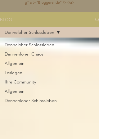
g
" alt="
Bloggerei.de
" /></a>
BLOG
Denneloher Schlossleben
Denneloher Schlossleben
Dennenloher Chaos
Allgemein
Loslegen
Ihre Community
Allgemein
Dennenloher Schlossleben