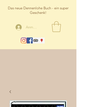
Das neue Dennenlohe Buch - ein super
Geschenk!
Anmelden
Schloss Dennenlohe