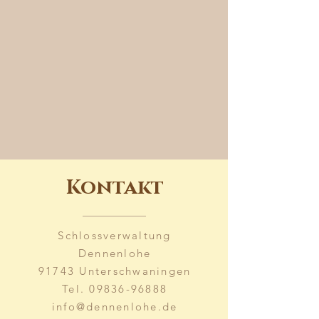
Kontakt
Schlossverwaltung
Dennenlohe
91743 Unterschwaningen
Tel.
09836-96888
info@dennenlohe.de