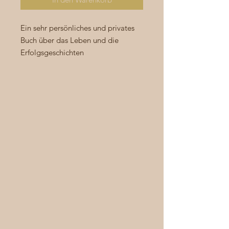
Ein sehr persönliches und privates
Buch über das Leben und die
Erfolgsgeschichten
bayerischer Familienunternehmen
u.a. der Familie des grünen Barons