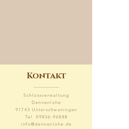
Kontakt
Schlossverwaltung
Dennenlohe
91743 Unterschwaningen
Tel.
09836-96888
info@dennenlohe.de