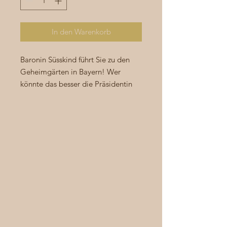
In den Warenkorb
Baronin Süsskind führt Sie zu den
Geheimgärten in Bayern! Wer
könnte das besser die Präsidentin
des Verbandes Bayerischer Parks
und Gärten...