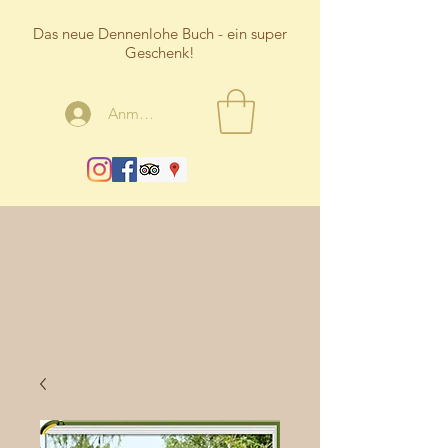
Das neue Dennenlohe Buch - ein super
Geschenk!
Anmelden
Schloss Dennenlohe