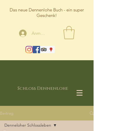
Das neue Dennenlohe Buch - ein super
Geschenk!
Anmelden
Schloss Dennenlohe
Beitrag
Denneloher Schlossleben