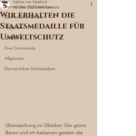
Sabine von Süsskind
Denneloher Schlossleben
20. Okt. 2022
2 Min. Lesezeit
Wir erhalten die
Dennenloher Chaos
Staatsmedaille für
Allgemein
Umweltschutz
Loslegen
Ihre Community
Allgemein
Dennenloher Schlossleben
Überraschung im Oktober: Der grüne 
Baron und ich bekamen gestern die 