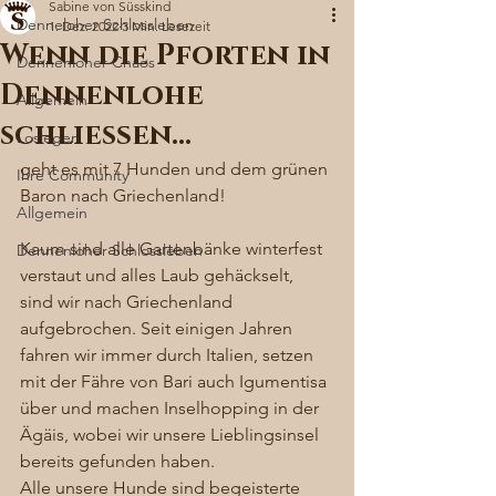
Sabine von Süsskind
Denneloher Schlossleben
1. Dez. 2022
3 Min. Lesezeit
Wenn die Pforten in
Dennenloher Chaos
Dennenlohe
Allgemein
schließen…
Loslegen
geht es mit 7 Hunden und dem grünen 
Ihre Community
Baron nach Griechenland! 
Allgemein
Kaum sind alle Gartenbänke winterfest 
Dennenloher Schlossleben
verstaut und alles Laub gehäckselt, 
sind wir nach Griechenland 
aufgebrochen. Seit einigen Jahren 
fahren wir immer durch Italien, setzen 
mit der Fähre von Bari auch Igumentisa 
über und machen Inselhopping in der 
Ägäis, wobei wir unsere Lieblingsinsel 
bereits gefunden haben. 
Alle unsere Hunde sind begeisterte 