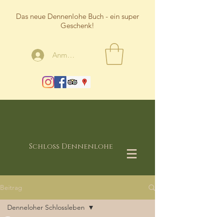
Das neue Dennenlohe Buch - ein super
Geschenk!
Anmelden
Schloss Dennenlohe
Beitrag
Denneloher Schlossleben