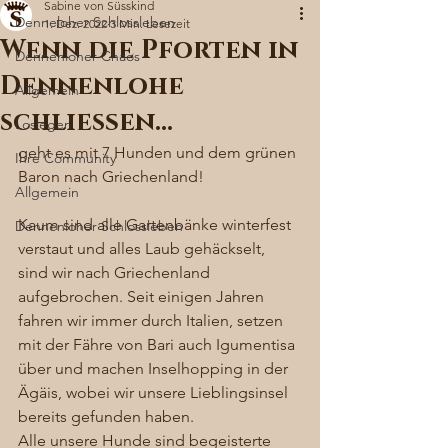
Sabine von Süsskind
Denneloher Schlossleben
1. Dez. 2022
3 Min. Lesezeit
Wenn die Pforten in
Dennenloher Chaos
Dennenlohe
Allgemein
schließen…
Loslegen
geht es mit 7 Hunden und dem grünen 
Ihre Community
Baron nach Griechenland! 
Allgemein
Kaum sind alle Gartenbänke winterfest 
Dennenloher Schlossleben
verstaut und alles Laub gehäckselt, 
sind wir nach Griechenland 
aufgebrochen. Seit einigen Jahren 
fahren wir immer durch Italien, setzen 
mit der Fähre von Bari auch Igumentisa 
über und machen Inselhopping in der 
Ägäis, wobei wir unsere Lieblingsinsel 
bereits gefunden haben. 
Alle unsere Hunde sind begeisterte 