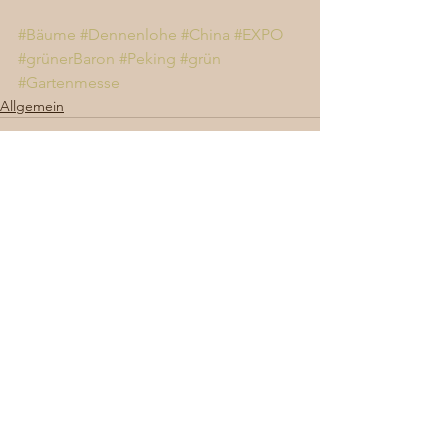
#Bäume
#Dennenlohe
#China
#EXPO
#grünerBaron
#Peking
#grün
#Gartenmesse
Allgemein
Alle ansehen
Aktuelle Beiträge