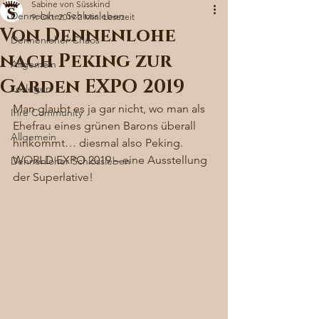
Sabine von Süsskind
Denneloher Schlossleben
9. Okt. 2019
2 Min. Lesezeit
Von Dennenlohe
Dennenloher Chaos
nach Peking zur
Allgemein
Garden EXPO 2019
Loslegen
Man glaubt es ja gar nicht, wo man als 
Ihre Community
Ehefrau eines grünen Barons überall 
Allgemein
hinkommt… diesmal also Peking. 
WORLD EXPO 2019 – eine Ausstellung 
Dennenloher Schlossleben
der Superlative! 