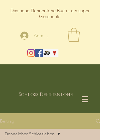
Das neue Dennenlohe Buch - ein super
Geschenk!
Anmelden
Schloss Dennenlohe
Beitrag
Denneloher Schlossleben