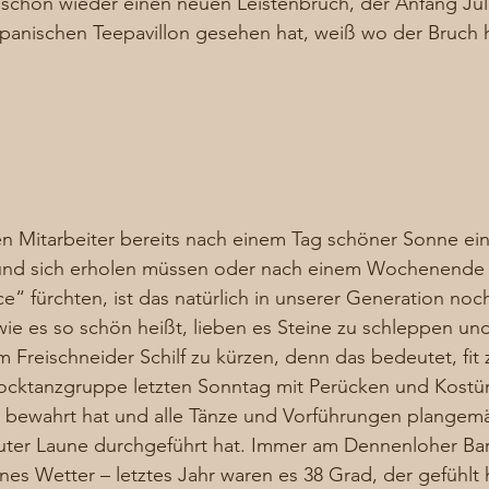
chon wieder einen neuen Leistenbruch, der Anfang Juli 
apanischen Teepavillon gesehen hat, weiß wo der Bruc
n Mitarbeiter bereits nach einem Tag schöner Sonne ei
und sich erholen müssen oder nach einem Wochenende 
ce“ fürchten, ist das natürlich in unserer Generation noc
ie es so schön heißt, lieben es Steine zu schleppen un
Freischneider Schilf zu kürzen, denn das bedeutet, fit z
ocktanzgruppe letzten Sonntag mit Perücken und Kostü
bewahrt hat und alle Tänze und Vorführungen plangemä
er Laune durchgeführt hat. Immer am Dennenloher Baro
es Wetter – letztes Jahr waren es 38 Grad, der gefühlt 