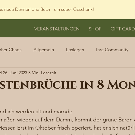
s neue Dennenlohe Buch - ein super Geschenk!
VERANSTALTUNGEN
SHOP
GIFT CARD
oher Chaos
Allgemein
Loslegen
Ihre Community
d
26. Juni 2023
3 Min. Lesezeit
istenbrüche in 8 Mo
und ich werden alt und marode. 
rmaßen wieder auf dem Damm, kommt der grüne Baron d
sser. Erst im Oktober frisch operiert, hat er sich natürli