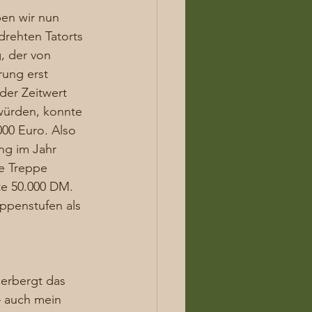
en wir nun 
drehten Tatorts 
, der von 
ung erst 
der Zeitwert 
würden, konnte 
000 Euro. Also 
ng im Jahr 
e Treppe 
e 50.000 DM. 
eppenstufen als 
erbergt das 
 auch mein 