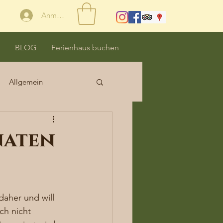
Anmelden
BLOG
Ferienhaus buchen
Allgemein
naten
aher und will 
ch nicht 