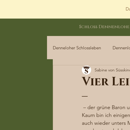
Da
Schloss Dennenlohe
Denneloher Schlossleben
Dennenl
Sabine von Süsskin
Dennenloher Schlossleben
Vier Le
–
 – der grüne Baron 
Kaum bin ich einige
auch wieder unters Me