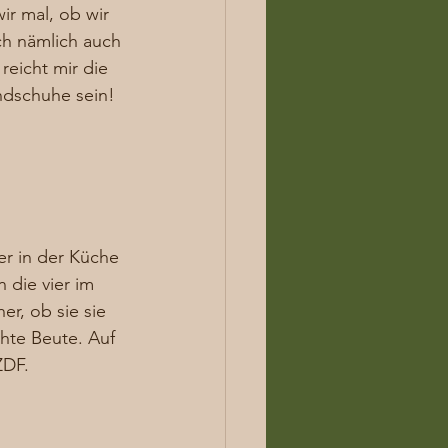
r mal, ob wir 
h nämlich auch 
eicht mir die 
ndschuhe sein! 
r in der Küche 
die vier im 
er, ob sie sie 
hte Beute. Auf 
DF.  