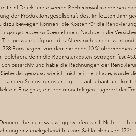
mit viel Druck und diversen Rechtsanwaltsschreiben hab
rung der Produktionsgesellschaft des, im letzten Jahr ge
 , dazu bewegen können, die Kosten für die Renovierung
Eingangstreppe zu übernehmen. Nachdem die Versicher
e Treppe wäre aufgrund des Alters nichts mehr wert und 
1.728 Euro liegen, von dem sie dann 10 % übernehmen 
en belehren, denn die Reparaturkosten betragen fast 45.
ns Schlossarchiv und habe die Rechnungen der Renovieru
Siehe da, genauso wie ich mich erinnert habe, wurde di
gesamten Schlossrenovierung neu aufgebaut und kostet
blick die Einzigste, die den monatelagen Lagerort der Tr
n Dennenlohe nie etwas weggeworfen wird. Nicht nur beh
Rechnungen zurückgehend bis zum Schlossbau von 1734 –