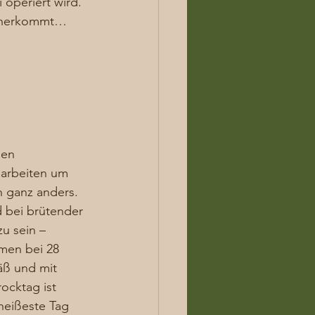
operiert wird. 
h herkommt…  
nen 
arbeiten um 
h ganz anders. 
d bei brütender 
u sein – 
men bei 28 
ß und mit 
cktag ist 
heißeste Tag 