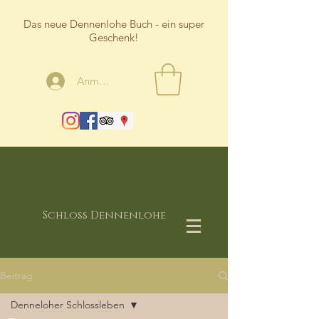
Das neue Dennenlohe Buch - ein super
Geschenk!
Anmelden
Schloss Dennenlohe
Beitrag
Denneloher Schlossleben