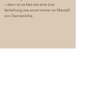
– dann ist es fast wie eine Live 
Verleihung wie sonst immer im Marstall 
von Dennenlohe.  
Drehaufnahmen am neuen 
Horsthopteros im Schosspark
#gartenbuchpreis2021
#Dennenlohe
#stihl
#IGPOTY
#EuropeanGardenPhotoAward
#deutschergartenbuchpreis2021