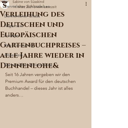
Sabine von Süsskind
Denneloher Schlossleben
11. März 2021
3 Min. Lesezeit
Verleihung des
Dennenloher Chaos
Deutschen und
Allgemein
Europäischen
Loslegen
Gartenbuchpreises –
Ihre Community
alle Jahre wieder in
Allgemein
Dennenlohe&
Dennenloher Schlossleben
Seit 16 Jahren vergeben wir den 
Premium Award für den deutschen 
Buchhandel – dieses Jahr ist alles 
anders… 