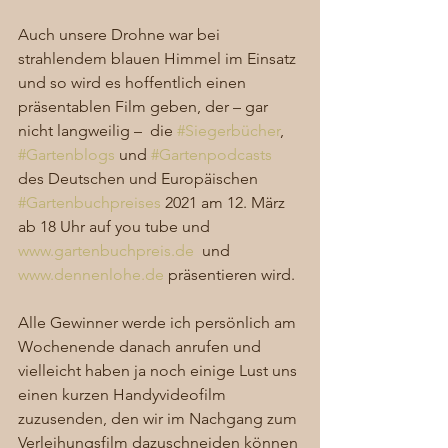
Auch unsere Drohne war bei 
strahlendem blauen Himmel im Einsatz 
und so wird es hoffentlich einen 
präsentablen Film geben, der – gar 
nicht langweilig –  die 
#Siegerbücher
, 
#Gartenblogs
 und 
#Gartenpodcasts
des Deutschen und Europäischen 
#Gartenbuchpreises
 2021 am 12. März 
ab 18 Uhr auf you tube und 
www.gartenbuchpreis.de
  und 
www.dennenlohe.de
 präsentieren wird. 
Alle Gewinner werde ich persönlich am 
Wochenende danach anrufen und 
vielleicht haben ja noch einige Lust uns 
einen kurzen Handyvideofilm 
zuzusenden, den wir im Nachgang zum 
Verleihungsfilm dazuschneiden können 