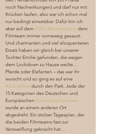
noch Nachwirkungen) und darf nur mit 
Krücken laufen, also war ich schon mal 
nur bedingt einsetzbar. Dafür bin ich 
aber auf dem 
#Stihl
#Rasentraktor
 dem 
Filmteam immer vorneweg gesaust. 
Und charmanten und viel eloquenteren 
Ersatz haben wir gleich bei unserer 
Tochter Emilie gefunden, die wegen 
dem Lockdown zu Hause weilte… 
Pferde oder Elefanten – das war ihr 
wurscht und so ging es auf eine 
#GrandTour
 durch den Park. Jede der 
15 Kategorien des Deutschen und 
Europäischen 
#Gartenbuchpreises
wurde an einem anderen Ort 
abgedreht. Ein stolzer Tagesplan, der 
die beiden Filmteams fast zur 
Verzweiflung gebracht hat… 