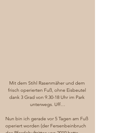
Mit dem Stihl Rasenmäher und dem 
frisch operierten Fuß, ohne Eisbeutel 
dank 3 Grad von 9.30-18 Uhr im Park 
unterwegs. Uff…
Nun bin ich gerade vor 5 Tagen am Fuß 
operiert worden (der Fersenbeinbruch 
des Pferdehuftrittes von 2019 hatte 