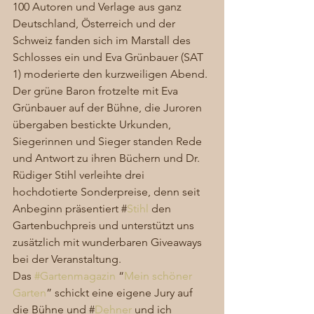
100 Autoren und Verlage aus ganz 
Deutschland, Österreich und der 
Schweiz fanden sich im Marstall des 
Schlosses ein und Eva Grünbauer (SAT 
1) moderierte den kurzweiligen Abend. 
Der grüne Baron frotzelte mit Eva 
Grünbauer auf der Bühne, die Juroren 
übergaben bestickte Urkunden, 
Siegerinnen und Sieger standen Rede 
und Antwort zu ihren Büchern und Dr. 
Rüdiger Stihl verleihte drei 
hochdotierte Sonderpreise, denn seit 
Anbeginn präsentiert #
Stihl 
den 
Gartenbuchpreis und unterstützt uns 
zusätzlich mit wunderbaren Giveaways 
bei der Veranstaltung.  
Das 
#Gartenmagazin
 “
Mein schöner 
Garten
” schickt eine eigene Jury auf 
die Bühne und #
Dehner
 und ich 