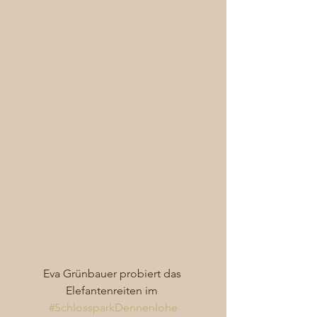
Eva Grünbauer probiert das 
Elefantenreiten im 
#SchlossparkDennenlohe