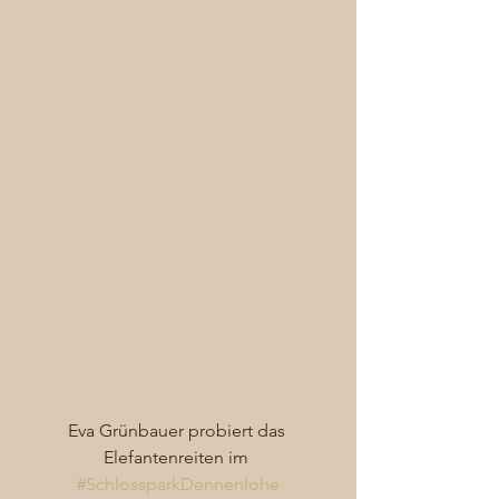
Eva Grünbauer probiert das 
Elefantenreiten im 
#SchlossparkDennenlohe