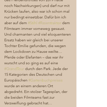
noch Nachwirkungen) und darf nur mit 
Krücken laufen, also war ich schon mal 
nur bedingt einsetzbar. Dafür bin ich 
aber auf dem 
#Stihl
#Rasentraktor
 dem 
Filmteam immer vorneweg gesaust. 
Und charmanten und viel eloquenteren 
Ersatz haben wir gleich bei unserer 
Tochter Emilie gefunden, die wegen 
dem Lockdown zu Hause weilte… 
Pferde oder Elefanten – das war ihr 
wurscht und so ging es auf eine 
#GrandTour
 durch den Park. Jede der 
15 Kategorien des Deutschen und 
Europäischen 
#Gartenbuchpreises
wurde an einem anderen Ort 
abgedreht. Ein stolzer Tagesplan, der 
die beiden Filmteams fast zur 
Verzweiflung gebracht hat… 