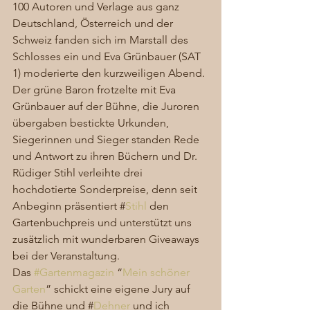
100 Autoren und Verlage aus ganz 
Deutschland, Österreich und der 
Schweiz fanden sich im Marstall des 
Schlosses ein und Eva Grünbauer (SAT 
1) moderierte den kurzweiligen Abend. 
Der grüne Baron frotzelte mit Eva 
Grünbauer auf der Bühne, die Juroren 
übergaben bestickte Urkunden, 
Siegerinnen und Sieger standen Rede 
und Antwort zu ihren Büchern und Dr. 
Rüdiger Stihl verleihte drei 
hochdotierte Sonderpreise, denn seit 
Anbeginn präsentiert #
Stihl 
den 
Gartenbuchpreis und unterstützt uns 
zusätzlich mit wunderbaren Giveaways 
bei der Veranstaltung.  
Das 
#Gartenmagazin
 “
Mein schöner 
Garten
” schickt eine eigene Jury auf 
die Bühne und #
Dehner
 und ich 