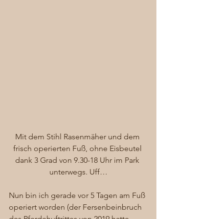
Mit dem Stihl Rasenmäher und dem 
frisch operierten Fuß, ohne Eisbeutel 
dank 3 Grad von 9.30-18 Uhr im Park 
unterwegs. Uff…
Nun bin ich gerade vor 5 Tagen am Fuß 
operiert worden (der Fersenbeinbruch 
des Pferdehuftrittes von 2019 hatte 