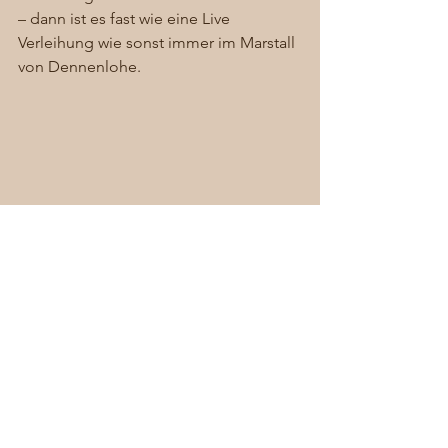
– dann ist es fast wie eine Live 
Verleihung wie sonst immer im Marstall 
von Dennenlohe.  
Drehaufnahmen am neuen 
Horsthopteros im Schosspark
#gartenbuchpreis2021
#Dennenlohe
#stihl
#IGPOTY
#EuropeanGardenPhotoAward
#deutschergartenbuchpreis2021