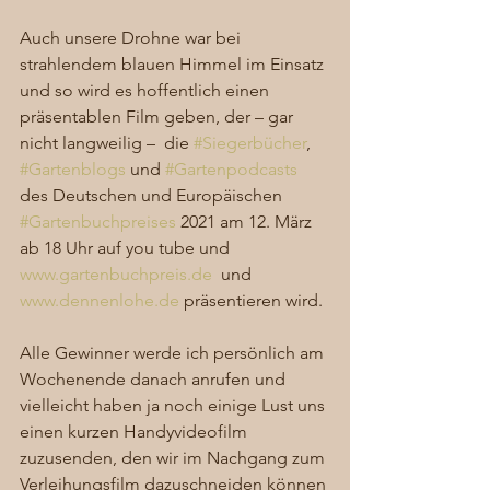
Auch unsere Drohne war bei 
strahlendem blauen Himmel im Einsatz 
und so wird es hoffentlich einen 
präsentablen Film geben, der – gar 
nicht langweilig –  die 
#Siegerbücher
, 
#Gartenblogs
 und 
#Gartenpodcasts
des Deutschen und Europäischen 
#Gartenbuchpreises
 2021 am 12. März 
ab 18 Uhr auf you tube und 
www.gartenbuchpreis.de
  und 
www.dennenlohe.de
 präsentieren wird. 
Alle Gewinner werde ich persönlich am 
Wochenende danach anrufen und 
vielleicht haben ja noch einige Lust uns 
einen kurzen Handyvideofilm 
zuzusenden, den wir im Nachgang zum 
Verleihungsfilm dazuschneiden können 