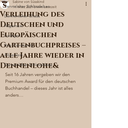
Sabine von Süsskind
Denneloher Schlossleben
11. März 2021
3 Min. Lesezeit
Verleihung des
Dennenloher Chaos
Deutschen und
Allgemein
Europäischen
Loslegen
Gartenbuchpreises –
Ihre Community
alle Jahre wieder in
Allgemein
Dennenlohe&
Dennenloher Schlossleben
Seit 16 Jahren vergeben wir den 
Premium Award für den deutschen 
Buchhandel – dieses Jahr ist alles 
anders… 