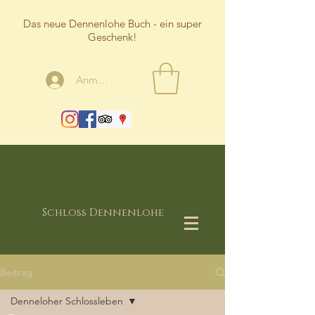
Das neue Dennenlohe Buch - ein super
Geschenk!
Anmelden
Schloss Dennenlohe
Beitrag
Denneloher Schlossleben