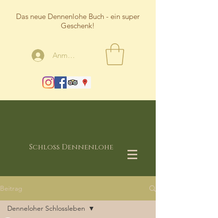
Das neue Dennenlohe Buch - ein super
Geschenk!
Anmelden
Schloss Dennenlohe
Beitrag
Denneloher Schlossleben