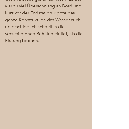
war zu viel Überschwang an Bord und 
kurz vor der Endstation kippte das 
ganze Konstrukt, da das Wasser auch 
unterschiedlich schnell in die 
verschiedenen Behälter einlief, als die 
Flutung begann. 