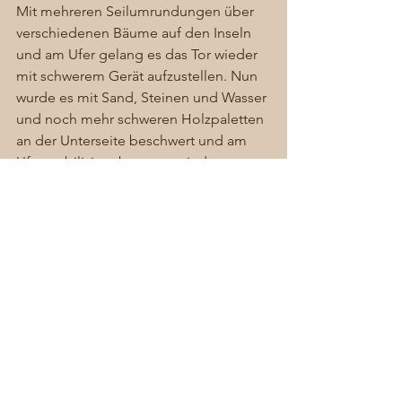
Mit mehreren Seilumrundungen über 
verschiedenen Bäume auf den Inseln 
und am Ufer gelang es das Tor wieder 
mit schwerem Gerät aufzustellen. Nun 
wurde es mit Sand, Steinen und Wasser 
und noch mehr schweren Holzpaletten 
an der Unterseite beschwert und am 
Ufer stabilisiert, bevor es wieder zu 
Wasser gelassen wurde. 
Ob es diesmal gelingt das Tore in der 
Mitte des Sees nach den Wünschen 
des grünen Barons zu platzieren, 
werden Sie beim nächsten Besuch 
sehen… es soll vor den 25. 
Gartentagen am 9. Mai fertig sein. 
Die Dennenloher Schloss- und 
Gartentage gibt es ja 2024 ein 
Vierteljahrhundert – der absolute 
Wahnsinn. Ich weiß noch genau, wie 