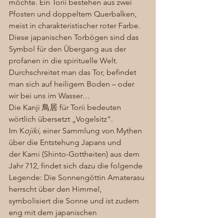
möchte. Ein Torii bestehen aus zwei 
Pfosten und doppeltem Querbalken, 
meist in charakteristischer roter Farbe. 
Diese japanischen Torbögen sind das 
Symbol für den Übergang aus der 
profanen in die spirituelle Welt. 
Durchschreitet man das Tor, befindet 
man sich auf heiligem Boden – oder 
wir bei uns im Wasser… 
Die Kanji 鳥居 für Torii bedeuten 
wörtlich übersetzt „Vogelsitz“. 
Im K
ojiki,
 einer Sammlung von Mythen 
über die Entstehung Japans und 
der Kami (Shinto-Gottheiten) aus dem 
Jahr 712, findet sich dazu die folgende 
Legende: Die Sonnengöttin Amaterasu 
herrscht über den Himmel, 
symbolisiert die Sonne und ist zudem 
eng mit dem japanischen 