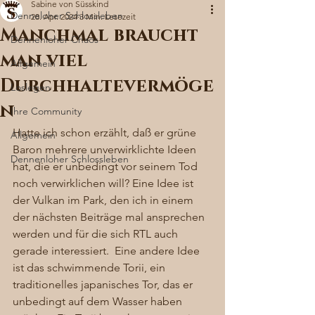
Sabine von Süsskind
Denneloher Schlossleben
28. Apr. 2024
3 Min. Lesezeit
Manchmal braucht
Dennenloher Chaos
man viel
Allgemein
Durchhaltevermöge
Loslegen
n
Ihre Community
Hatte ich schon erzählt, daß er grüne 
Allgemein
Baron mehrere unverwirklichte Ideen 
Dennenloher Schlossleben
hat, die er unbedingt vor seinem Tod 
noch verwirklichen will? Eine Idee ist 
der Vulkan im Park, den ich in einem 
der nächsten Beiträge mal ansprechen 
werden und für die sich RTL auch 
gerade interessiert.  Eine andere Idee 
ist das schwimmende Torii, ein 
traditionelles japanisches Tor, das er 
unbedingt auf dem Wasser haben 