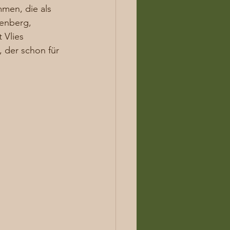
mmen, die als 
senberg, 
 Vlies 
 der schon für 