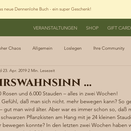
s neue Dennenlohe Buch - ein super Geschenk!
VERANSTALTUNGEN
SHOP
GIFT CARD
oher Chaos
Allgemein
Loslegen
Ihre Community
d
23. Apr. 2019
2 Min. Lesezeit
hrswahnsinn …
00 Rosen und 6.000 Stauden – alles in zwei Wochen! 
 Gefühl, daß man sich nicht. mehr bewegen kann? So geh
– gut man wird älter. Aber war es immer schon so, daß 
schwarzen Pflanzkisten am Hang mit je 24 kleinen Staud
ehr bewegen konnte? In den letzten zwei Wochen haben w