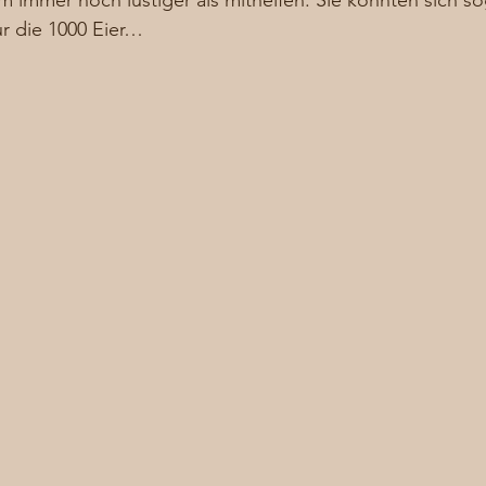
immer noch lustiger als mithelfen. Sie konnten sich so
ur die 1000 Eier… 