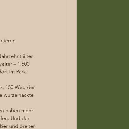
otieren
ahrzehnt älter 
eiter – 1.500 
ort im Park 
tz, 150 Weg der 
ne wurzelnackte 
nen haben mehr 
fen. Und der 
ßer und breiter 