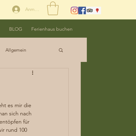
Anmelden
BLOG
Ferienhaus buchen
Allgemein
t es mir die 
man sich nach 
entöpfen für 
ir rund 100 