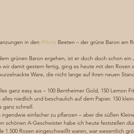
flanzungen in den 
#Ninfa
 Beeten – der grüne Baron am R
dem grünen Baron ergehen, ist er doch doch schon ein J
wir damit gestern fertig, ging es heute mit den Rosen w
urzelnackte Ware, die nicht lange auf ihren neuen Stand
lles ganz easy aus – 100 Bentheimer Gold, 150 Lemon Fi
ls alles niedlich und beschaulich auf dem Papier. 150 klei
 ganz schnell. 
 irgendwie einfacher zu pflanzen – aber die süßen Klei
n schönen A-Geschwister habe ich heute feststellen dür
le 1.500 Rosen eingeschweißt waren, war wesentlich grö