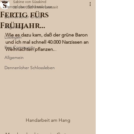
Sabine von Süsskind
Denneloher Schlossleben
22. Jan. 2020
3 Min. Lesezeit
Fertig fürs
Dennenloher Chaos
Frühjahr…
Allgemein
Wie es dazu kam, daß der grüne Baron 
Loslegen
und ich mal schnell 40.000 Narzissen an 
Ihre Community
Weihnachten pflanzen.
.. 
Allgemein
Dennenloher Schlossleben
Handarbeit am Hang