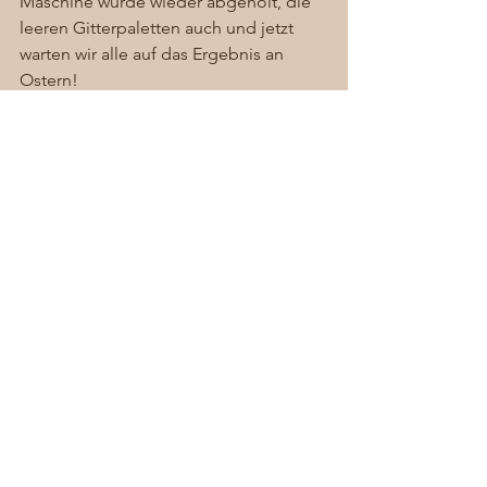
Maschine wurde wieder abgeholt, die 
leeren Gitterpaletten auch und jetzt 
warten wir alle auf das Ergebnis an 
Ostern! 
Wir sind alle gespannt…
#Dennenlohe
#Schlammschlacht
#Schlosspark
#Pflanzaktion
#Ostern
#Narzissen
#Osterglocken
#Zwieblen
#Pflanzmaschine
Allgemein
Alle ansehen
Aktuelle Beiträge