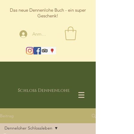
Das neue Dennenlohe Buch - ein super
Geschenk!
Anmelden
Schloss Dennenlohe
Beitrag
Denneloher Schlossleben