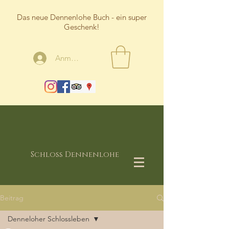
Das neue Dennenlohe Buch - ein super
Geschenk!
Anmelden
Schloss Dennenlohe
Beitrag
Denneloher Schlossleben