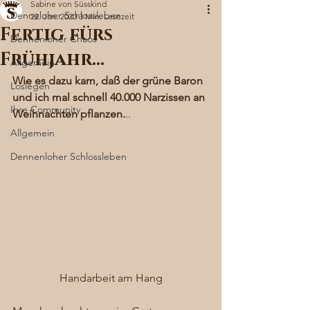
Sabine von Süsskind
Denneloher Schlossleben
22. Jan. 2020
3 Min. Lesezeit
Fertig fürs
Dennenloher Chaos
Frühjahr…
Allgemein
Wie es dazu kam, daß der grüne Baron 
Loslegen
und ich mal schnell 40.000 Narzissen an 
Ihre Community
Weihnachten pflanzen.
.. 
Allgemein
Dennenloher Schlossleben
Handarbeit am Hang