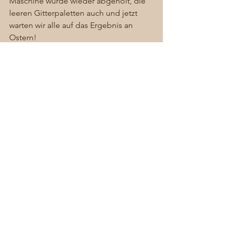
Maschine wurde wieder abgeholt, die 
leeren Gitterpaletten auch und jetzt 
warten wir alle auf das Ergebnis an 
Ostern! 
Wir sind alle gespannt…
#Dennenlohe
#Schlammschlacht
#Schlosspark
#Pflanzaktion
#Ostern
#Narzissen
#Osterglocken
#Zwieblen
#Pflanzmaschine
Allgemein
Alle ansehen
Aktuelle Beiträge