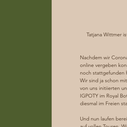
Tatjana Wittmer i
Nachdem wir Corona
online vergeben konn
noch stattgefunden h
Wir sind ja schon m
von uns initiierten 
IGPOTY im Royal Bot
diesmal im Freien sta
Und nun laufen berei
auf vollen Touren. W