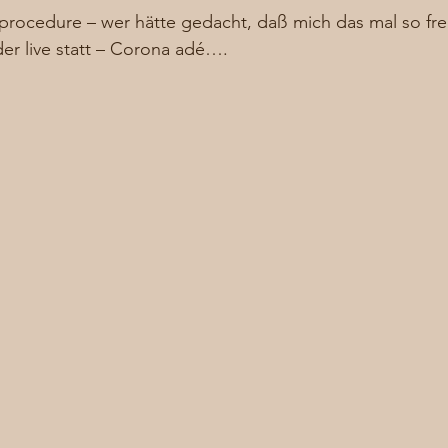
 procedure – wer hätte gedacht, daß mich das mal so fr
der live statt – Corona adé…. 