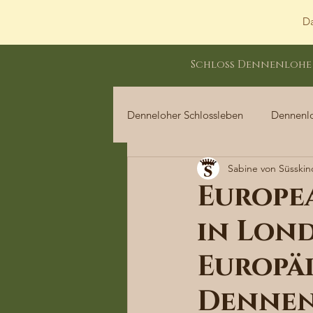
Da
Schloss Dennenlohe
Denneloher Schlossleben
Dennenl
Sabine von Süsskin
Dennenloher Schlossleben
Europe
in Lon
Europä
Denne