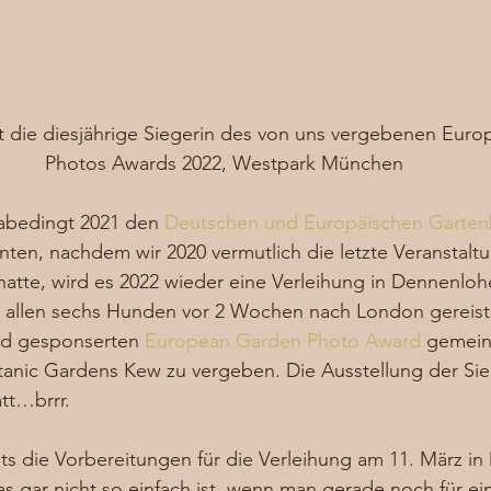
st die diesjährige Siegerin des von uns vergebenen Eur
Photos Awards 2022, Westpark München
bedingt 2021 den 
Deutschen und Europäischen Garten
ten, nachdem wir 2020 vermutlich die letzte Veranstaltu
atte, wird es 2022 wieder eine Verleihung in Dennenloh
it allen sechs Hunden vor 2 Wochen nach London gereist
und gesponserten 
European Garden Photo Award
 gemein
anic Gardens Kew zu vergeben. Die Ausstellung der Sieg
tt…brrr. 
ts die Vorbereitungen für die Verleihung am 11. März i
as gar nicht so einfach ist, wenn man gerade noch für ei