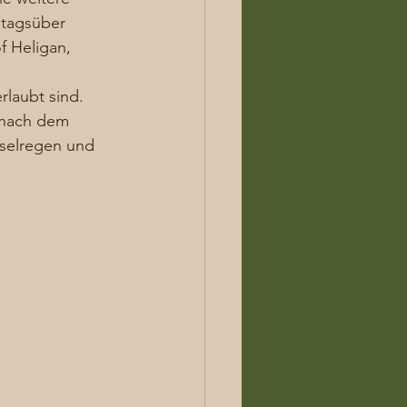
 tagsüber 
f Heligan, 
laubt sind. 
 nach dem 
eselregen und 