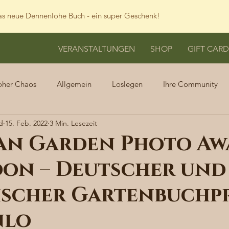
s neue Dennenlohe Buch - ein super Geschenk!
VERANSTALTUNGEN
SHOP
GIFT CARD
oher Chaos
Allgemein
Loslegen
Ihre Community
d
15. Feb. 2022
3 Min. Lesezeit
an Garden Photo Aw
don – Deutscher und
ischer Gartenbuchpr
nlo