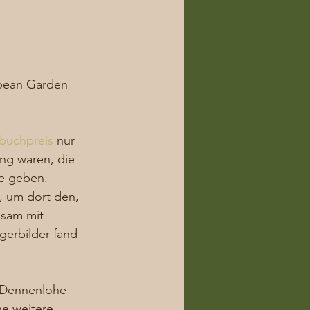
opean Garden 
buchpreis
 nur 
ng waren, die 
e geben.  
, um dort den, 
sam mit 
erbilder fand 
n Dennenlohe 
ne weitere 