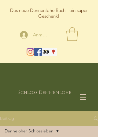
Das neue Dennenlohe Buch - ein super
Geschenk!
Anmelden
Schloss Dennenlohe
Beitrag
Denneloher Schlossleben