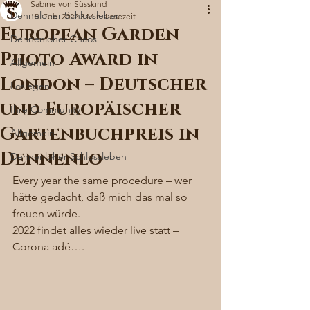
Sabine von Süsskind
Denneloher Schlossleben
15. Feb. 2022
3 Min. Lesezeit
European Garden
Dennenloher Chaos
Photo Award in
Allgemein
London – Deutscher
Loslegen
und Europäischer
Ihre Community
Gartenbuchpreis in
Allgemein
Dennenlo
Dennenloher Schlossleben
Every year the same procedure – wer 
hätte gedacht, daß mich das mal so 
freuen würde. 
2022 findet alles wieder live statt – 
Corona adé…. 