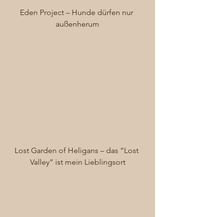
Eden Project – Hunde dürfen nur 
außenherum
Lost Garden of Heligans – das “Lost 
Valley” ist mein Lieblingsort