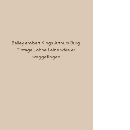
Bailey erobert Kings Arthurs Burg 
Tintagel, ohne Leine wäre er 
weggeflogen