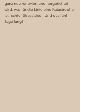
ganz neu renoviert und hergerichtet 
wird, was für die Linie eine Katastrophe 
ist. Echter Stress also.. Und das fünf 
Tage lang! 