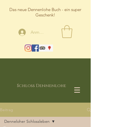
Das neue Dennenlohe Buch - ein super
Geschenk!
Anmelden
Schloss Dennenlohe
Beitrag
Denneloher Schlossleben