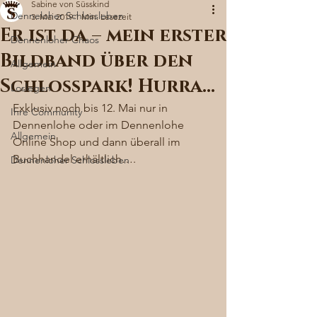
Sabine von Süsskind
Denneloher Schlossleben
3. Mai 2019
1 Min. Lesezeit
Er ist da – mein erster
Dennenloher Chaos
Bildband über den
Allgemein
Schlosspark! Hurra…
Loslegen
Exklusiv noch bis 12. Mai nur in 
Ihre Community
Dennenlohe oder im Dennenlohe 
Allgemein
Online Shop und dann überall im 
Buchhandel erhältlich…. 
Dennenloher Schlossleben