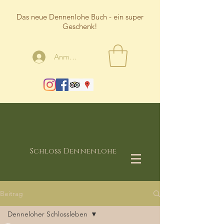
Das neue Dennenlohe Buch - ein super
Geschenk!
Anmelden
Schloss Dennenlohe
Beitrag
Denneloher Schlossleben