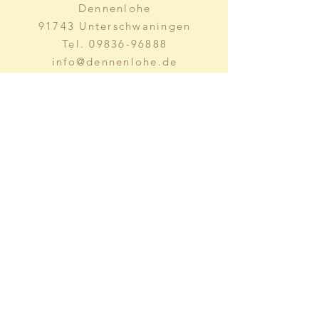
Dennenlohe
91743 Unterschwaningen
Tel.
09836-96888
info@dennenlohe.de
Send