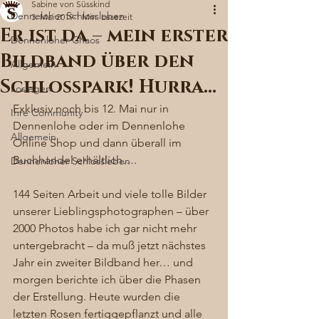
Sabine von Süsskind
Denneloher Schlossleben
3. Mai 2019
1 Min. Lesezeit
Er ist da – mein erster
Dennenloher Chaos
Bildband über den
Allgemein
Schlosspark! Hurra…
Loslegen
Exklusiv noch bis 12. Mai nur in 
Ihre Community
Dennenlohe oder im Dennenlohe 
Allgemein
Online Shop und dann überall im 
Buchhandel erhältlich…. 
Dennenloher Schlossleben
144 Seiten Arbeit und viele tolle Bilder 
unserer Lieblingsphotographen – über 
2000 Photos habe ich gar nicht mehr 
untergebracht – da muß jetzt nächstes 
Jahr ein zweiter Bildband her… und 
morgen berichte ich über die Phasen 
der Erstellung. Heute wurden die 
letzten Rosen fertiggepflanzt und alle 