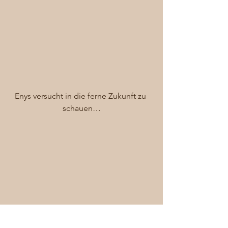
Enys versucht in die ferne Zukunft zu 
schauen…