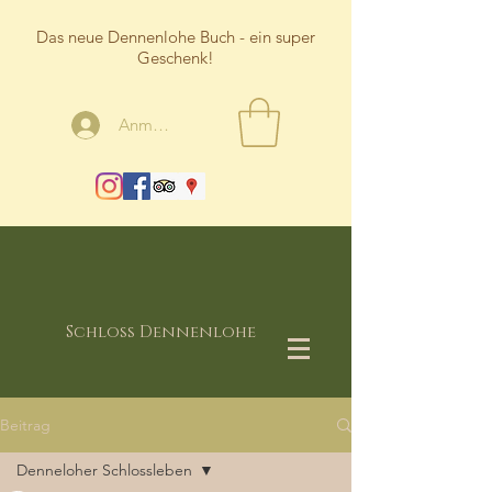
Das neue Dennenlohe Buch - ein super
Geschenk!
Anmelden
Schloss Dennenlohe
Beitrag
Denneloher Schlossleben