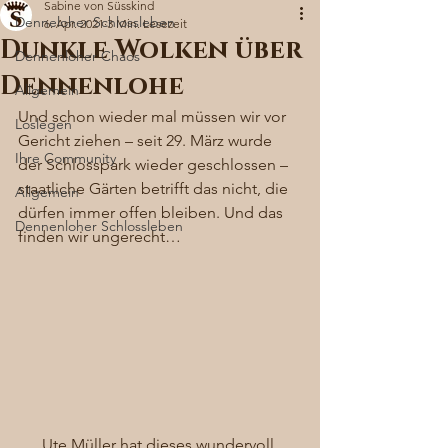
Sabine von Süsskind
Denneloher Schlossleben
6. Apr. 2021
3 Min. Lesezeit
Dunkle Wolken über
Dennenloher Chaos
Dennenlohe
Allgemein
Und schon wieder mal müssen wir vor 
Loslegen
Gericht ziehen – seit 29. März wurde 
Ihre Community
der Schlosspark wieder geschlossen – 
staatliche Gärten betrifft das nicht, die 
Allgemein
dürfen immer offen bleiben. Und das 
Dennenloher Schlossleben
finden wir ungerecht… 
Ute Müller hat dieses wundervoll 