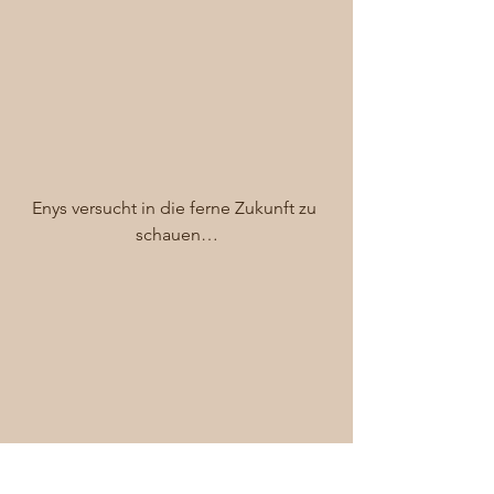
Enys versucht in die ferne Zukunft zu 
schauen…