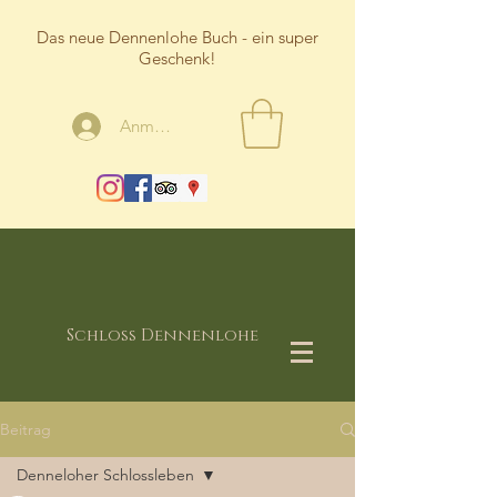
Das neue Dennenlohe Buch - ein super
Geschenk!
Anmelden
Schloss Dennenlohe
Beitrag
Denneloher Schlossleben