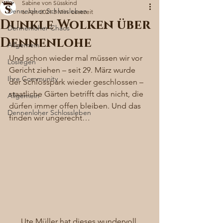
Sabine von Süsskind
Denneloher Schlossleben
6. Apr. 2021
3 Min. Lesezeit
Dunkle Wolken über
Dennenloher Chaos
Dennenlohe
Allgemein
Und schon wieder mal müssen wir vor 
Loslegen
Gericht ziehen – seit 29. März wurde 
Ihre Community
der Schlosspark wieder geschlossen – 
staatliche Gärten betrifft das nicht, die 
Allgemein
dürfen immer offen bleiben. Und das 
Dennenloher Schlossleben
finden wir ungerecht… 
Ute Müller hat dieses wundervoll 