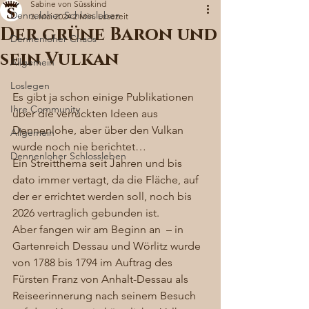
Sabine von Süsskind
Denneloher Schlossleben
3. Mai 2024
2 Min. Lesezeit
Der grüne Baron und
Dennenloher Chaos
sein Vulkan
Allgemein
Loslegen
Es gibt ja schon einige Publikationen 
Ihre Community
über die verrückten Ideen aus 
Dennenlohe, aber über den Vulkan 
Allgemein
wurde noch nie berichtet… 
Dennenloher Schlossleben
Ein Streitthema seit Jahren und bis 
dato immer vertagt, da die Fläche, auf 
der er errichtet werden soll, noch bis 
2026 vertraglich gebunden ist. 
Aber fangen wir am Beginn an  – in 
Gartenreich Dessau und Wörlitz wurde 
von 1788 bis 1794 im Auftrag des 
Fürsten Franz von Anhalt-Dessau als 
Reiseerinnerung nach seinem Besuch 