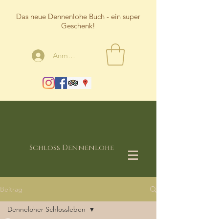
Das neue Dennenlohe Buch - ein super
Geschenk!
Anmelden
Schloss Dennenlohe
Beitrag
Denneloher Schlossleben