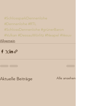
#SchlossparkDennenlohe
#Dennenlohe
#RTL
#SchlossDennenlohe
#grünerBaron
#Vulkan
#DessauWörlitz
#Neapel
#Vesuv
Allgemein
Alle ansehen
Aktuelle Beiträge