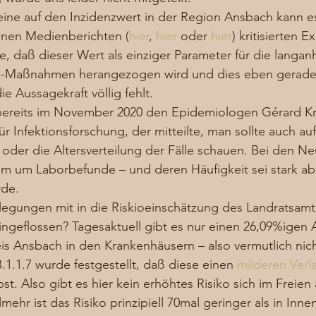
eine auf den Inzidenzwert in der Region Ansbach kann es
denen Medienberichten (
hier
, 
hier
 oder 
hier
) kritisierten 
, daß dieser Wert als einziger Parameter für die langa
a-Maßnahmen herangezogen wird und dies eben gerade 
ie Aussagekraft völlig fehlt. 
e bereits im November 2020 den Epidemiologen Gérard K
 Infektionsforschung, der mitteilte, man sollte auch auf
n oder die Altersverteilung der Fälle schauen. Bei den Ne
em um Laborbefunde – und deren Häufigkeit sei stark a
de.  
rlegungen mit in die Riskioeinschätzung des Landratsam
geflossen? Tagesaktuell gibt es nur einen 26,09%igen A
is Ansbach in den Krankenhäusern – also vermutlich nich
1.1.7 wurde festgestellt, daß diese einen 
milderen Verla
bst. Also gibt es hier kein erhöhtes Risiko sich im Freie
mehr ist das Risiko prinzipiell 70mal geringer als in Inn