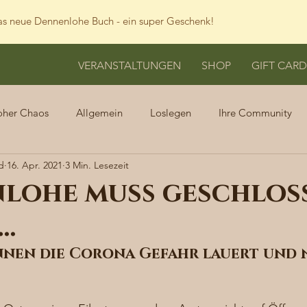
s neue Dennenlohe Buch - ein super Geschenk!
VERANSTALTUNGEN
SHOP
GIFT CARD
oher Chaos
Allgemein
Loslegen
Ihre Community
d
16. Apr. 2021
3 Min. Lesezeit
lohe muß geschlos
n…
nen die Corona Gefahr lauert und 