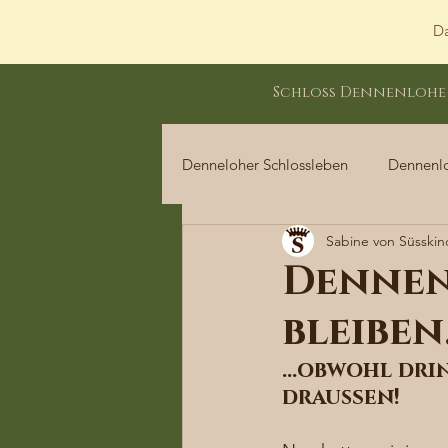
Da
Schloss Dennenlohe
Denneloher Schlossleben
Dennenl
Sabine von Süsskin
Dennenloher Schlossleben
Dennen
bleibe
…obwohl drin
draußen! 