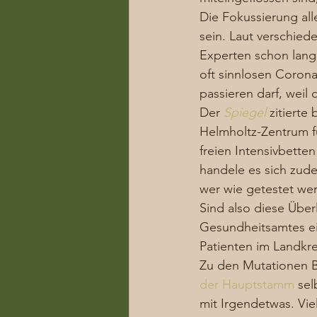
Die Fokussierung all
sein. Laut verschie
Experten schon lange
oft sinnlosen Coron
passieren darf, weil d
Der 
Spiegel
 zitiert
Helmholtz-Zentrum für
freien Intensivbette
handele es sich zud
wer wie getestet wer
Sind also diese Übe
Gesundheitsamtes ein
Patienten im Landkre
Zu den Mutationen B.
der Hauptstamm
 sel
mit Irgendetwas. Viel