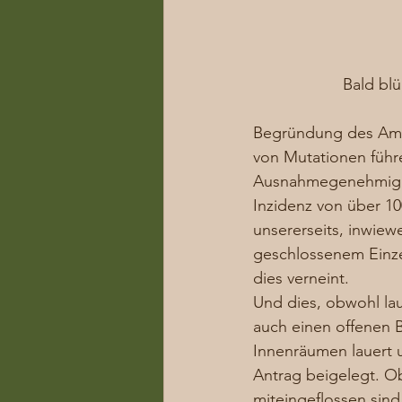
Bald bl
Begründung des Amte
von Mutationen führe
Ausnahmegenehmigun
Inzidenz von über 1
unsererseits, inwiew
geschlossenem Einzel
dies verneint.  
Und dies, obwohl la
auch einen offenen B
Innenräumen lauert 
Antrag beigelegt. O
miteingeflossen sind,