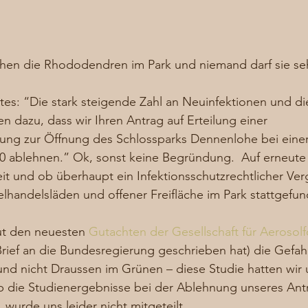
ühen die Rhododendren im Park und niemand darf sie s
s: “Die stark steigende Zahl an Neuinfektionen und di
n dazu, dass wir Ihren Antrag auf Erteilung einer 
g zur Öffnung des Schlossparks Dennenlohe bei einer
00 ablehnen.” Ok, sonst keine Begründung.  Auf erneute
eit und ob überhaupt ein Infektionsschutzrechtlicher Ver
handelsläden und offener Freifläche im Park stattgefun
ut den neuesten 
Gutachten der Gesellschaft für Aerosol
rief an die Bundesregierung geschrieben hat) die Gefahr
und nicht Draussen im Grünen – diese Studie hatten wir
b die Studienergebnisse bei der Ablehnung unseres Ant
 wurde uns leider nicht mitgeteilt. 