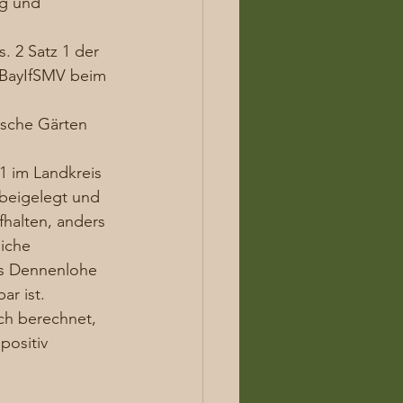
ng und 
 2 Satz 1 der 
 BayIfSMV beim 
ische Gärten 
21 im Landkreis 
beigelegt und 
fhalten, anders 
iche 
s Dennenlohe 
ar ist. 
ch berechnet, 
positiv 