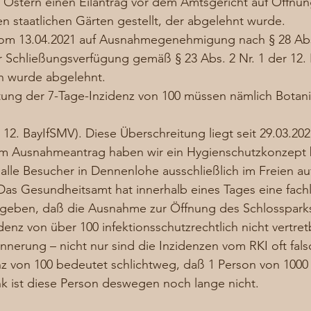
r Ostern einen Eilantrag vor dem Amtsgericht auf Öffnu
en staatlichen Gärten gestellt, der abgelehnt wurde.  
om 13.04.2021 auf Ausnahmegenehmigung nach § 28 Abs.
r Schließungsverfügung gemäß § 23 Abs. 2 Nr. 1 der 12.
 wurde abgelehnt. 
itung der 7-Tage-Inzidenz von 100 müssen nämlich Botan
 
r 12. BayIfSMV). Diese Überschreitung liegt seit 29.03.20
m Ausnahmeantrag haben wir ein Hygienschutzkonzept 
h alle Besucher in Dennenlohe ausschließlich im Freien au
 Das Gesundheitsamt hat innerhalb eines Tages eine fachl
geben, daß die Ausnahme zur Öffnung des Schlosspark
denz von über 100 infektionsschutzrechtlich nicht vertretb
nnerung – nicht nur sind die Inzidenzen vom RKI oft fals
z von 100 bedeutet schlichtweg, daß 1 Person von 1000 
k ist diese Person deswegen noch lange nicht.  