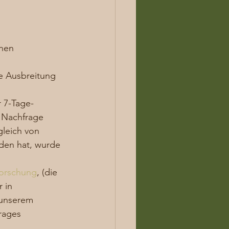
ehen
e Ausbreitung 
 7-Tage-
 Nachfrage 
gleich von 
den hat, wurde 
forschung
, (die 
 in 
 unserem 
rages 