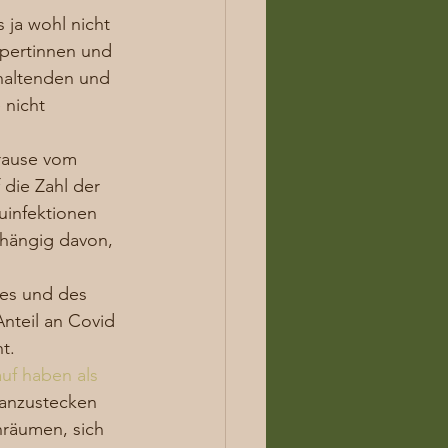
 ja wohl nicht 
Expertinnen und 
nhaltenden und 
nicht 
rause vom 
 die Zahl der 
uinfektionen 
bhängig davon, 
tes und des 
nteil an Covid 
t. 
uf haben als 
n anzustecken 
enräumen, sich 