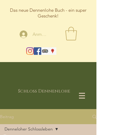
Das neue Dennenlohe Buch - ein super
Geschenk!
Anmelden
Schloss Dennenlohe
Beitrag
Denneloher Schlossleben