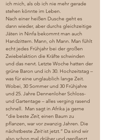
ich mich, als ob ich nie mehr gerade 
stehen könnte im Leben. 
Nach einer heißen Dusche geht es 
dann wieder, aber durchs gleichzeitige 
Jäten in Ninfa bekommt man auch 
Handzittern. Mann, oh Mann. Man fühlt 
echt jedes Frühjahr bei der großen 
Zwiebelaktion die Kräfte schwinden 
und das nervt. Letzte Woche hatten der 
grüne Baron und ich 30. Hochzeitstag – 
was für eine unglaublich lange Zeit. 
Wobei, 30 Sommer und 30 Frühjahre 
und 25. Jahre Dennenloher Schloss- 
und Gartentage – alles verging rasend 
schnell. Man sagt in Afrika ja gerne 
“die beste 
Zeit
, einen Baum zu 
pflanzen, war vor zwanzig Jahren. Die 
nächstbeste 
Zeit
 ist jetzt.” Da sind wir 
also schon mal drüber und gepflanzt 