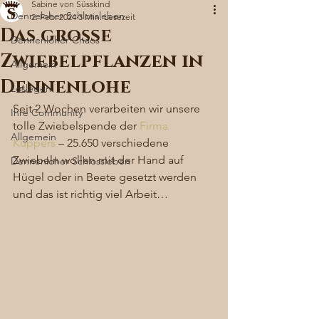
Sabine von Süsskind
Denneloher Schlossleben
2. Feb. 2024
3 Min. Lesezeit
Das große
Dennenloher Chaos
Zwiebelpflanzen in
Allgemein
Dennenlohe
Loslegen
Seit 2 Wochen verarbeiten wir unsere 
Ihre Community
tolle Zwiebelspende der 
Firma 
Allgemein
Küppers
 – 25.650 verschiedene 
Zwiebeln wollen mit der Hand auf 
Dennenloher Schlossleben
Hügel oder in Beete gesetzt werden 
und das ist richtig viel Arbeit… 