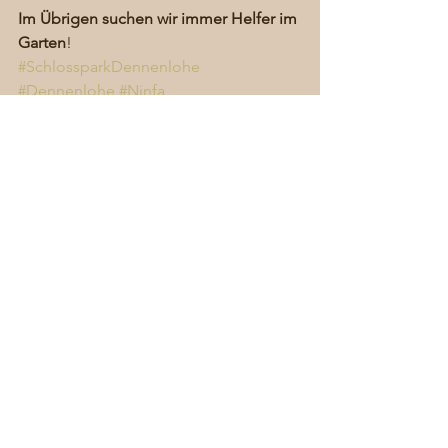
Im Übrigen suchen wir immer Helfer im 
Garten
!
#SchlossparkDennenlohe
#Dennenlohe
#Ninfa
#SchlossDennenlohe
#Pflanzaktion
#grünerBaron
#KüppersBulbs
#HermannHesse
#BaronSüsskind
#Cato
#Blumenzwiebeln
#BaroninSüsskind
#Frühlingsblüher
Allgemein
Alle ansehen
Aktuelle Beiträge